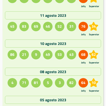
Jolly
Superstar
11 agosto 2023
45
83
69
46
52
31
76
34
Jolly
Superstar
10 agosto 2023
86
21
9
49
53
43
68
62
Jolly
Superstar
08 agosto 2023
4
71
81
5
3
82
64
10
Jolly
Superstar
05 agosto 2023