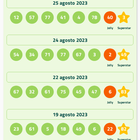
25 agosto 2023
12
57
77
41
4
78
40
3
Jolly
Superstar
24 agosto 2023
54
34
71
77
67
3
2
49
Jolly
Superstar
22 agosto 2023
67
32
61
75
45
47
6
83
Jolly
Superstar
19 agosto 2023
23
61
5
18
49
6
22
82
Jolly
Superstar