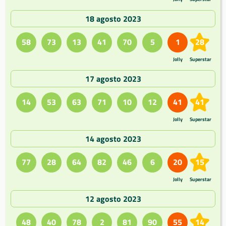
18 agosto 2023
58
73
13
41
70
5
1
28
Jolly
Superstar
17 agosto 2023
14
53
63
71
10
12
41
41
Jolly
Superstar
14 agosto 2023
77
28
64
82
46
6
20
15
Jolly
Superstar
12 agosto 2023
48
40
78
2
81
90
55
14