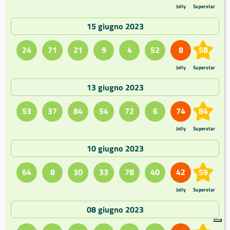
Jolly
Superstar
15 giugno 2023
24
71
21
9
4
52
8
58
Jolly
Superstar
13 giugno 2023
53
37
84
54
72
6
74
84
Jolly
Superstar
10 giugno 2023
64
8
30
33
78
40
42
59
Jolly
Superstar
08 giugno 2023