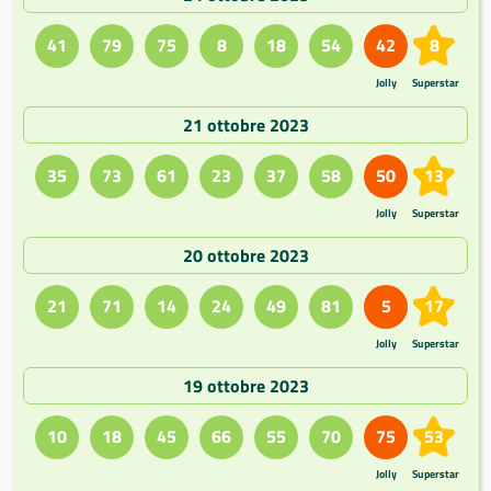
41
79
75
8
18
54
42
8
Jolly
Superstar
21 ottobre 2023
35
73
61
23
37
58
50
13
Jolly
Superstar
20 ottobre 2023
21
71
14
24
49
81
5
17
Jolly
Superstar
19 ottobre 2023
10
18
45
66
55
70
75
53
Jolly
Superstar