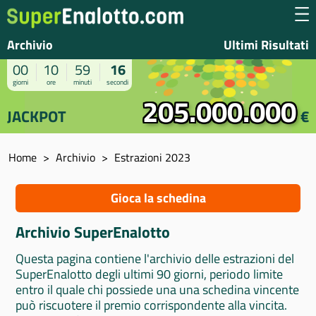
Archivio
Ultimi Risultati
00
10
59
15
giorni
ore
minuti
secondi
205.000.000
JACKPOT
€
Home
Archivio
Estrazioni 2023
Gioca la schedina
Archivio SuperEnalotto
Questa pagina contiene l'archivio delle estrazioni del
SuperEnalotto degli ultimi 90 giorni, periodo limite
entro il quale chi possiede una una schedina vincente
può riscuotere il premio corrispondente alla vincita.