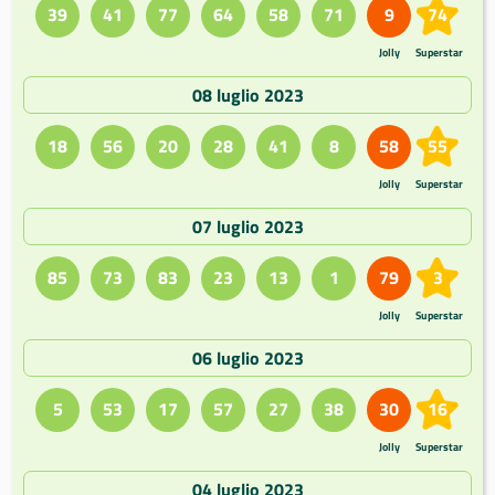
39
41
77
64
58
71
9
74
Jolly
Superstar
08 luglio 2023
18
56
20
28
41
8
58
55
Jolly
Superstar
07 luglio 2023
85
73
83
23
13
1
79
3
Jolly
Superstar
06 luglio 2023
5
53
17
57
27
38
30
16
Jolly
Superstar
04 luglio 2023