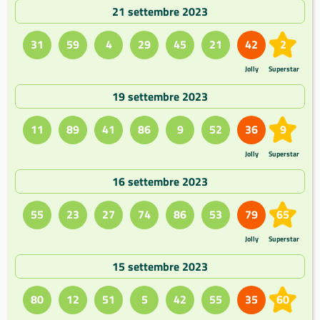
21 settembre 2023
31
59
4
29
45
21
42
2
Jolly
Superstar
19 settembre 2023
11
89
41
86
9
52
36
9
Jolly
Superstar
16 settembre 2023
55
23
27
74
86
53
79
65
Jolly
Superstar
15 settembre 2023
80
12
51
5
42
55
35
60