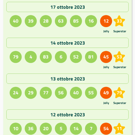
17 ottobre 2023
40
39
28
63
85
16
12
33
Jolly
Superstar
14 ottobre 2023
79
4
83
6
52
81
45
53
Jolly
Superstar
13 ottobre 2023
24
29
77
56
40
55
49
79
Jolly
Superstar
12 ottobre 2023
10
36
20
5
14
7
54
11