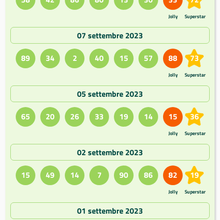
Jolly
Superstar
07 settembre 2023
89
34
2
40
15
57
88
73
Jolly
Superstar
05 settembre 2023
65
20
26
33
19
14
15
36
Jolly
Superstar
02 settembre 2023
15
49
14
7
90
86
82
19
Jolly
Superstar
01 settembre 2023