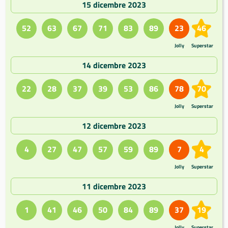
15 dicembre 2023
52
63
67
71
83
89
23
46
Jolly
Superstar
14 dicembre 2023
22
28
37
39
53
86
78
70
Jolly
Superstar
12 dicembre 2023
4
27
47
57
59
89
7
4
Jolly
Superstar
11 dicembre 2023
1
41
46
50
84
89
37
19
Jolly
Superstar