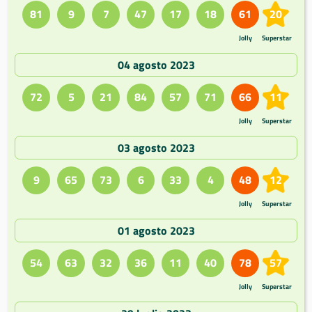
81
9
7
47
17
18
61
20
Jolly
Superstar
04 agosto 2023
72
5
21
84
57
71
66
11
Jolly
Superstar
03 agosto 2023
9
65
73
6
33
4
48
12
Jolly
Superstar
01 agosto 2023
54
63
32
36
11
40
78
57
Jolly
Superstar