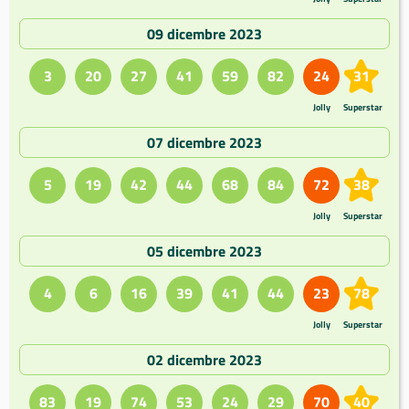
09 dicembre 2023
3
20
27
41
59
82
24
31
Jolly
Superstar
07 dicembre 2023
5
19
42
44
68
84
72
38
Jolly
Superstar
05 dicembre 2023
4
6
16
39
41
44
23
78
Jolly
Superstar
02 dicembre 2023
83
19
74
53
24
29
70
40