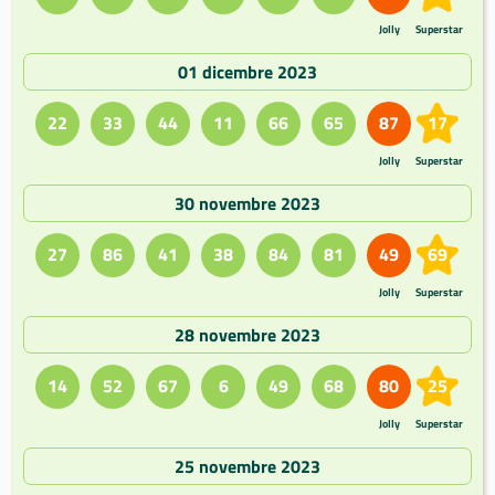
Jolly
Superstar
01 dicembre 2023
22
33
44
11
66
65
87
17
Jolly
Superstar
30 novembre 2023
27
86
41
38
84
81
49
69
Jolly
Superstar
28 novembre 2023
14
52
67
6
49
68
80
25
Jolly
Superstar
25 novembre 2023