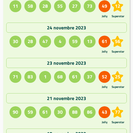
11
58
28
55
27
73
49
12
Jolly
Superstar
24 novembre 2023
30
28
47
4
59
13
61
56
Jolly
Superstar
23 novembre 2023
71
83
1
68
61
37
52
25
Jolly
Superstar
21 novembre 2023
90
59
61
30
88
86
43
77
Jolly
Superstar