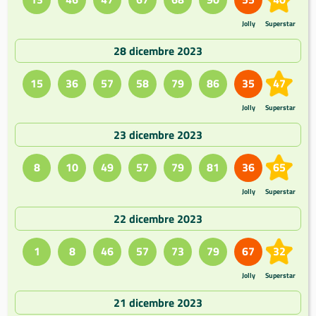
Jolly
Superstar
28 dicembre 2023
15
36
57
58
79
86
35
47
Jolly
Superstar
23 dicembre 2023
8
10
49
57
79
81
36
65
Jolly
Superstar
22 dicembre 2023
1
8
46
57
73
79
67
32
Jolly
Superstar
21 dicembre 2023