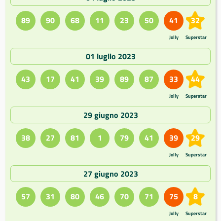
89
90
68
11
23
50
41
32
Jolly
Superstar
01 luglio 2023
43
17
41
39
89
87
33
44
Jolly
Superstar
29 giugno 2023
38
27
81
1
79
41
39
29
Jolly
Superstar
27 giugno 2023
57
31
80
46
70
71
75
8
Jolly
Superstar