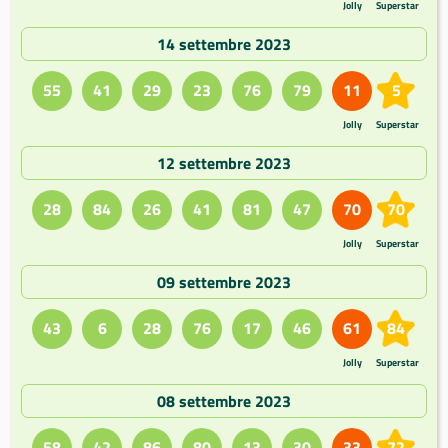
Jolly
Superstar
14 settembre 2023
55
41
29
23
76
79
11
5
Jolly
Superstar
12 settembre 2023
28
84
26
41
81
47
70
70
Jolly
Superstar
09 settembre 2023
43
6
28
76
17
46
61
84
Jolly
Superstar
08 settembre 2023
58
42
86
80
13
30
33
72