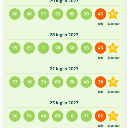
29 luglio 2023
60
68
27
39
85
58
45
82
Jolly
Superstar
28 luglio 2023
55
23
1
78
50
33
45
82
Jolly
Superstar
27 luglio 2023
57
18
39
83
50
48
38
55
Jolly
Superstar
25 luglio 2023
30
74
48
69
6
71
62
22
Jolly
Superstar