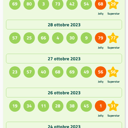
69
80
3
73
42
54
68
29
Jolly
Superstar
28 ottobre 2023
57
25
66
4
30
9
79
77
Jolly
Superstar
27 ottobre 2023
23
57
40
68
69
49
56
56
Jolly
Superstar
26 ottobre 2023
19
34
11
28
38
45
1
31
Jolly
Superstar
24 ottobre 2023