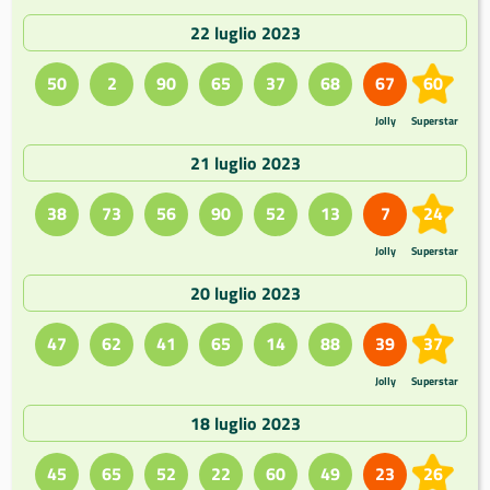
22 luglio 2023
50
2
90
65
37
68
67
60
Jolly
Superstar
21 luglio 2023
38
73
56
90
52
13
7
24
Jolly
Superstar
20 luglio 2023
47
62
41
65
14
88
39
37
Jolly
Superstar
18 luglio 2023
45
65
52
22
60
49
23
26