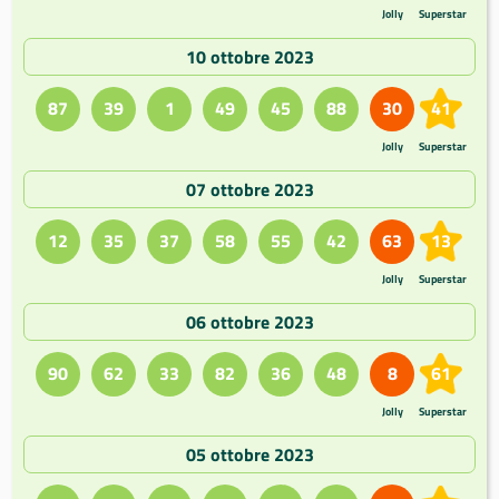
Jolly
Superstar
10 ottobre 2023
87
39
1
49
45
88
30
41
Jolly
Superstar
07 ottobre 2023
12
35
37
58
55
42
63
13
Jolly
Superstar
06 ottobre 2023
90
62
33
82
36
48
8
61
Jolly
Superstar
05 ottobre 2023