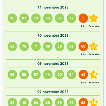
11 novembre 2023
16
82
23
25
62
22
5
11
Jolly
Superstar
10 novembre 2023
45
76
7
69
58
62
66
37
Jolly
Superstar
09 novembre 2023
68
85
87
14
70
84
45
16
Jolly
Superstar
07 novembre 2023
36
10
64
30
69
76
68
88