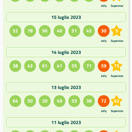
Jolly
Superstar
15 luglio 2023
52
78
56
40
51
45
30
5
Jolly
Superstar
14 luglio 2023
38
43
61
41
55
71
59
75
Jolly
Superstar
13 luglio 2023
64
50
20
49
53
38
72
62
Jolly
Superstar
11 luglio 2023