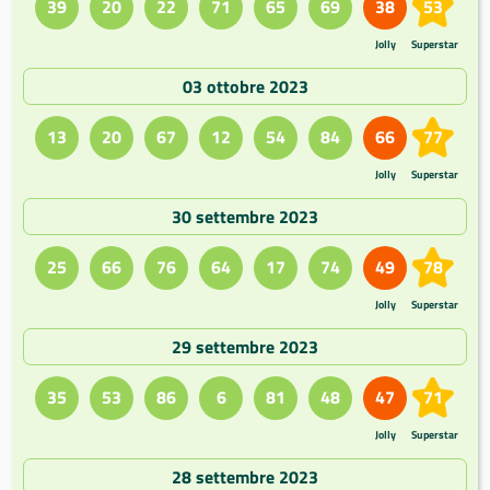
39
20
22
71
65
69
38
53
Jolly
Superstar
03 ottobre 2023
13
20
67
12
54
84
66
77
Jolly
Superstar
30 settembre 2023
25
66
76
64
17
74
49
78
Jolly
Superstar
29 settembre 2023
35
53
86
6
81
48
47
71
Jolly
Superstar
28 settembre 2023