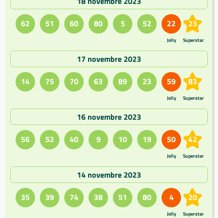
18 novembre 2023
62
51
60
80
5
52
22
23
Jolly
Superstar
17 novembre 2023
14
75
70
63
89
23
59
83
Jolly
Superstar
16 novembre 2023
56
52
40
9
10
19
50
42
Jolly
Superstar
14 novembre 2023
35
39
74
38
51
80
4
20
Jolly
Superstar