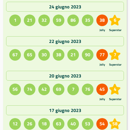
24 giugno 2023
1
21
32
59
86
35
38
6
Jolly
Superstar
22 giugno 2023
67
65
30
38
21
90
77
7
Jolly
Superstar
20 giugno 2023
56
74
42
69
7
76
45
4
Jolly
Superstar
17 giugno 2023
12
26
18
63
40
53
54
58