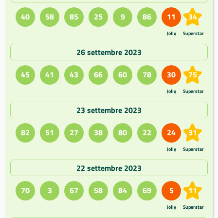
40
58
85
25
9
86
11
34
Jolly
Superstar
26 settembre 2023
45
41
43
66
60
78
30
75
Jolly
Superstar
23 settembre 2023
82
51
27
38
80
22
24
31
Jolly
Superstar
22 settembre 2023
70
3
67
58
84
69
5
11
Jolly
Superstar