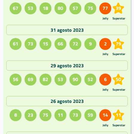
67
53
18
80
57
75
77
39
Jolly
Superstar
31 agosto 2023
61
73
15
66
72
9
2
79
Jolly
Superstar
29 agosto 2023
56
69
82
53
90
52
6
50
Jolly
Superstar
26 agosto 2023
8
23
75
11
73
59
14
11
Jolly
Superstar