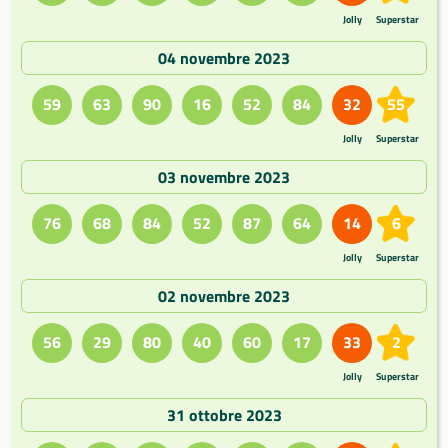
Jolly
Superstar
04 novembre 2023
59
63
90
16
52
84
32
55
Jolly
Superstar
03 novembre 2023
76
68
84
52
87
64
14
6
Jolly
Superstar
02 novembre 2023
56
29
80
40
60
17
33
2
Jolly
Superstar
31 ottobre 2023