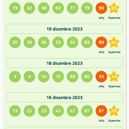
19
32
38
62
77
79
90
83
Jolly
Superstar
19 dicembre 2023
20
26
30
33
54
83
89
64
Jolly
Superstar
18 dicembre 2023
3
4
14
15
65
85
33
43
Jolly
Superstar
16 dicembre 2023
13
22
23
42
47
87
67
69
Jolly
Superstar