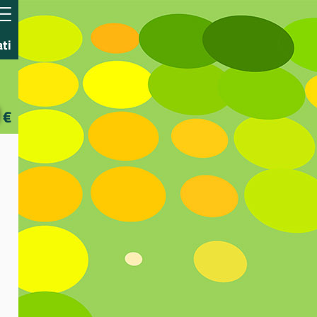
ati
€