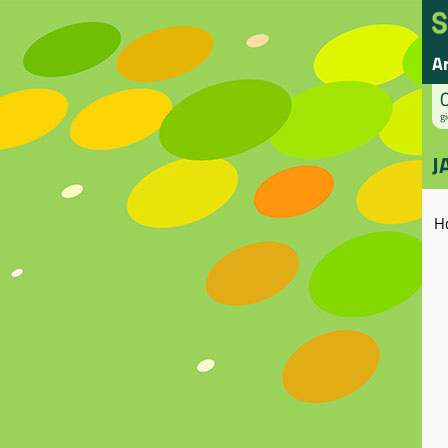
A
gi
J
H