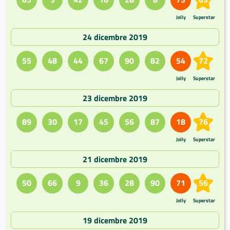
Jolly
Superstar
24 dicembre 2019
55
48
44
67
90
82
54
72
Jolly
Superstar
23 dicembre 2019
89
30
17
45
56
87
18
76
Jolly
Superstar
21 dicembre 2019
50
66
9
36
28
90
71
56
Jolly
Superstar
19 dicembre 2019