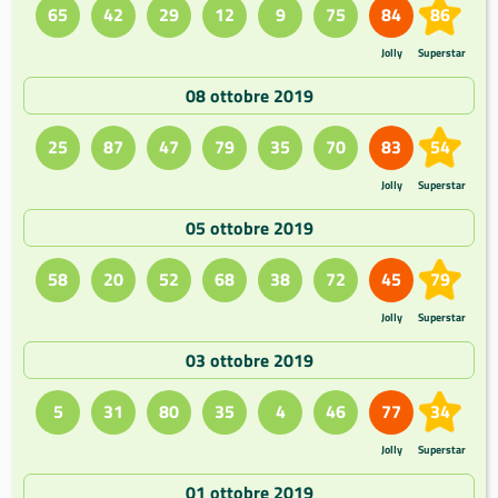
65
42
29
12
9
75
84
86
Jolly
Superstar
08 ottobre 2019
25
87
47
79
35
70
83
54
Jolly
Superstar
05 ottobre 2019
58
20
52
68
38
72
45
79
Jolly
Superstar
03 ottobre 2019
5
31
80
35
4
46
77
34
Jolly
Superstar
01 ottobre 2019