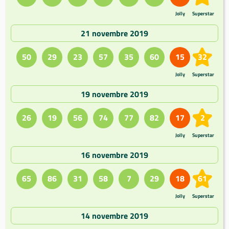
Jolly
Superstar
21 novembre 2019
50
29
23
57
35
60
15
32
Jolly
Superstar
19 novembre 2019
26
19
56
74
77
82
17
2
Jolly
Superstar
16 novembre 2019
65
86
31
58
7
29
18
61
Jolly
Superstar
14 novembre 2019