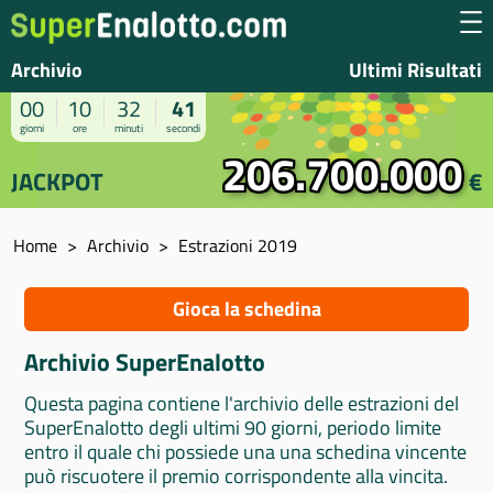
Archivio
Ultimi Risultati
00
10
32
40
giorni
ore
minuti
secondi
206.700.000
JACKPOT
€
Home
Archivio
Estrazioni 2019
Gioca la schedina
Archivio SuperEnalotto
Questa pagina contiene l'archivio delle estrazioni del
SuperEnalotto degli ultimi 90 giorni, periodo limite
entro il quale chi possiede una una schedina vincente
può riscuotere il premio corrispondente alla vincita.