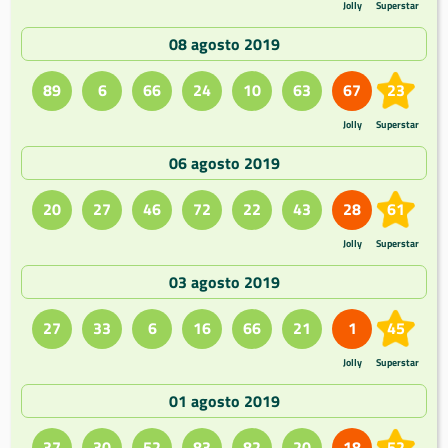
Jolly
Superstar
08 agosto 2019
89
6
66
24
10
63
67
23
Jolly
Superstar
06 agosto 2019
20
27
46
72
22
43
28
61
Jolly
Superstar
03 agosto 2019
27
33
6
16
66
21
1
45
Jolly
Superstar
01 agosto 2019
37
30
52
83
82
20
18
52