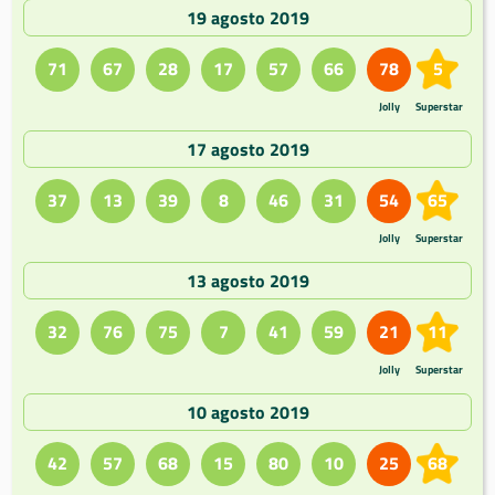
19 agosto 2019
71
67
28
17
57
66
78
5
Jolly
Superstar
17 agosto 2019
37
13
39
8
46
31
54
65
Jolly
Superstar
13 agosto 2019
32
76
75
7
41
59
21
11
Jolly
Superstar
10 agosto 2019
42
57
68
15
80
10
25
68