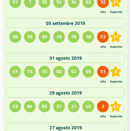
31
7
26
54
34
52
32
21
Jolly
Superstar
03 settembre 2019
58
59
39
29
76
18
53
37
Jolly
Superstar
31 agosto 2019
31
75
35
60
52
59
51
9
Jolly
Superstar
29 agosto 2019
53
84
83
37
21
45
2
41
Jolly
Superstar
27 agosto 2019