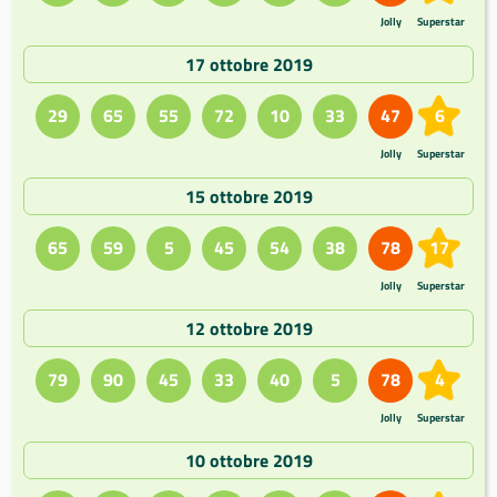
Jolly
Superstar
17 ottobre 2019
29
65
55
72
10
33
47
6
Jolly
Superstar
15 ottobre 2019
65
59
5
45
54
38
78
17
Jolly
Superstar
12 ottobre 2019
79
90
45
33
40
5
78
4
Jolly
Superstar
10 ottobre 2019