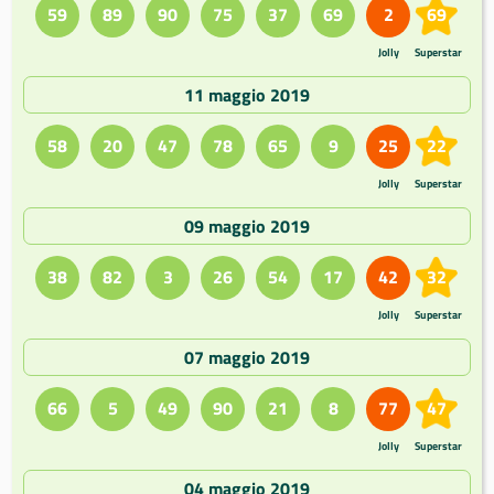
59
89
90
75
37
69
2
69
Jolly
Superstar
11 maggio 2019
58
20
47
78
65
9
25
22
Jolly
Superstar
09 maggio 2019
38
82
3
26
54
17
42
32
Jolly
Superstar
07 maggio 2019
66
5
49
90
21
8
77
47
Jolly
Superstar
04 maggio 2019