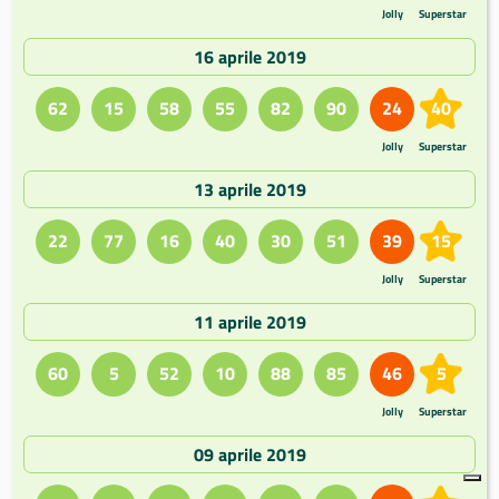
Jolly
Superstar
16 aprile 2019
62
15
58
55
82
90
24
40
Jolly
Superstar
13 aprile 2019
22
77
16
40
30
51
39
15
Jolly
Superstar
11 aprile 2019
60
5
52
10
88
85
46
5
Jolly
Superstar
09 aprile 2019