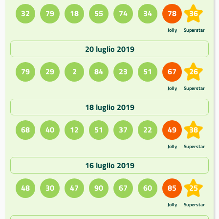
32
79
18
55
74
34
78
36
Jolly
Superstar
20 luglio 2019
79
29
2
84
23
51
67
26
Jolly
Superstar
18 luglio 2019
68
40
12
51
37
22
49
38
Jolly
Superstar
16 luglio 2019
48
30
47
90
67
60
85
25
Jolly
Superstar