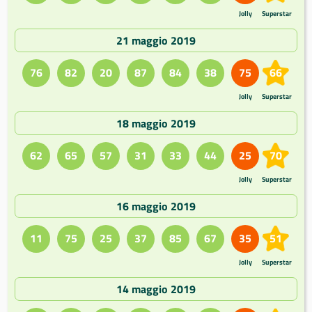
Jolly
Superstar
21 maggio 2019
76
82
20
87
84
38
75
66
Jolly
Superstar
18 maggio 2019
62
65
57
31
33
44
25
70
Jolly
Superstar
16 maggio 2019
11
75
25
37
85
67
35
51
Jolly
Superstar
14 maggio 2019