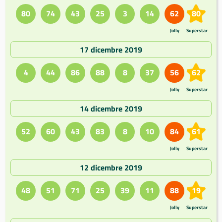
80
74
43
25
3
14
62
80
Jolly
Superstar
17 dicembre 2019
4
44
86
88
8
37
56
62
Jolly
Superstar
14 dicembre 2019
52
60
43
83
8
10
84
61
Jolly
Superstar
12 dicembre 2019
48
51
71
25
39
11
88
19
Jolly
Superstar