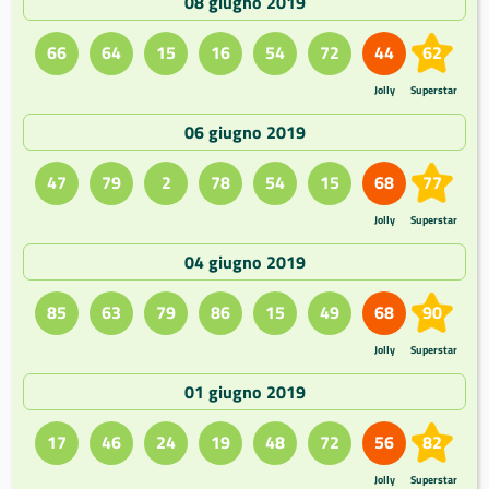
08 giugno 2019
66
64
15
16
54
72
44
62
Jolly
Superstar
06 giugno 2019
47
79
2
78
54
15
68
77
Jolly
Superstar
04 giugno 2019
85
63
79
86
15
49
68
90
Jolly
Superstar
01 giugno 2019
17
46
24
19
48
72
56
82
Jolly
Superstar