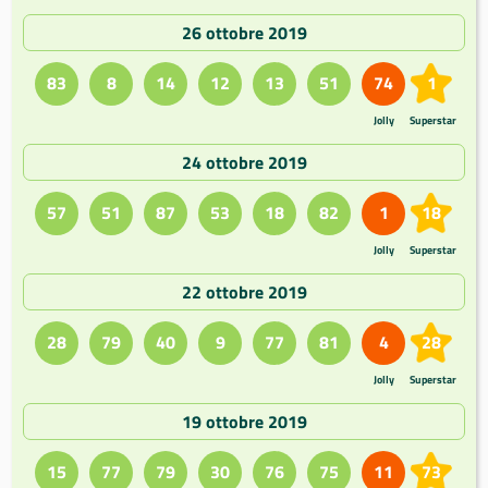
26 ottobre 2019
83
8
14
12
13
51
74
1
Jolly
Superstar
24 ottobre 2019
57
51
87
53
18
82
1
18
Jolly
Superstar
22 ottobre 2019
28
79
40
9
77
81
4
28
Jolly
Superstar
19 ottobre 2019
15
77
79
30
76
75
11
73