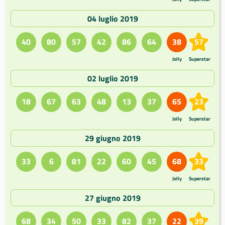
04 luglio 2019
40
80
57
42
86
64
38
57
Jolly
Superstar
02 luglio 2019
18
67
63
48
13
37
65
23
Jolly
Superstar
29 giugno 2019
33
6
81
22
60
45
68
33
Jolly
Superstar
27 giugno 2019
68
34
50
33
82
37
22
39