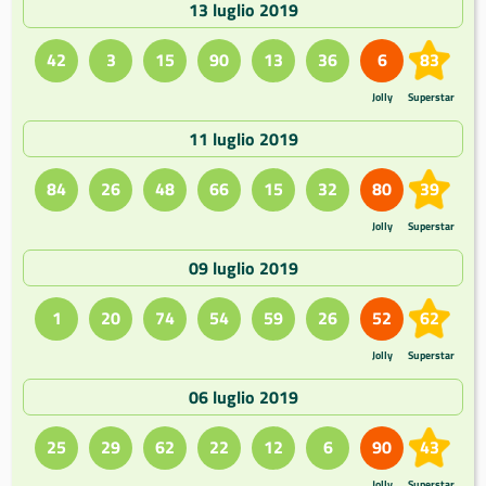
13 luglio 2019
42
3
15
90
13
36
6
83
Jolly
Superstar
11 luglio 2019
84
26
48
66
15
32
80
39
Jolly
Superstar
09 luglio 2019
1
20
74
54
59
26
52
62
Jolly
Superstar
06 luglio 2019
25
29
62
22
12
6
90
43
Jolly
Superstar