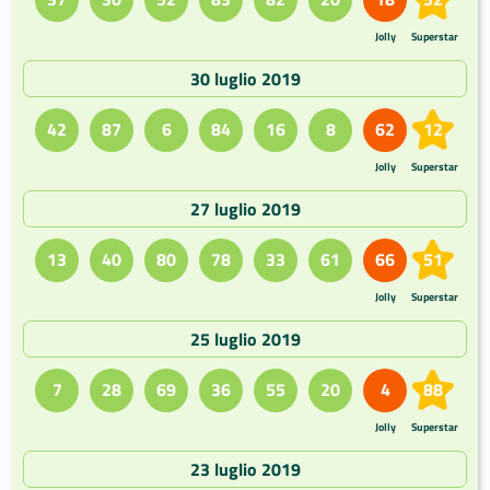
Jolly
Superstar
30 luglio 2019
42
87
6
84
16
8
62
12
Jolly
Superstar
27 luglio 2019
13
40
80
78
33
61
66
51
Jolly
Superstar
25 luglio 2019
7
28
69
36
55
20
4
88
Jolly
Superstar
23 luglio 2019