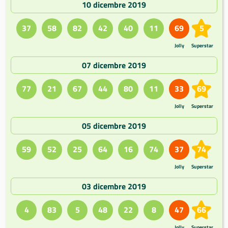
10 dicembre 2019
37
58
82
42
40
11
69
5
Jolly
Superstar
07 dicembre 2019
77
21
67
44
80
11
33
69
Jolly
Superstar
05 dicembre 2019
59
52
25
64
16
74
37
74
Jolly
Superstar
03 dicembre 2019
4
83
5
48
22
8
47
66
Jolly
Superstar