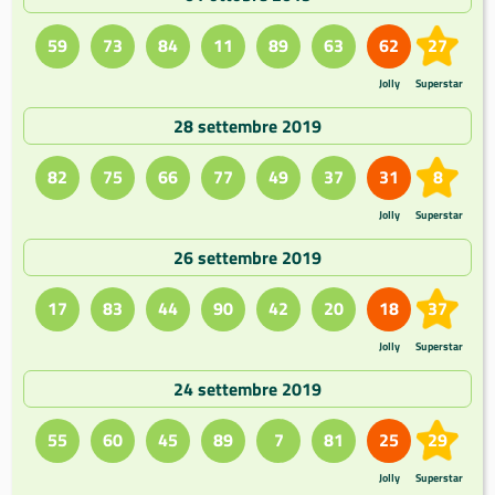
59
73
84
11
89
63
62
27
Jolly
Superstar
28 settembre 2019
82
75
66
77
49
37
31
8
Jolly
Superstar
26 settembre 2019
17
83
44
90
42
20
18
37
Jolly
Superstar
24 settembre 2019
55
60
45
89
7
81
25
29
Jolly
Superstar