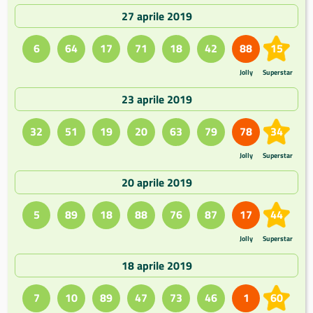
27 aprile 2019
6
64
17
71
18
42
88
15
Jolly
Superstar
23 aprile 2019
32
51
19
20
63
79
78
34
Jolly
Superstar
20 aprile 2019
5
89
18
88
76
87
17
44
Jolly
Superstar
18 aprile 2019
7
10
89
47
73
46
1
60