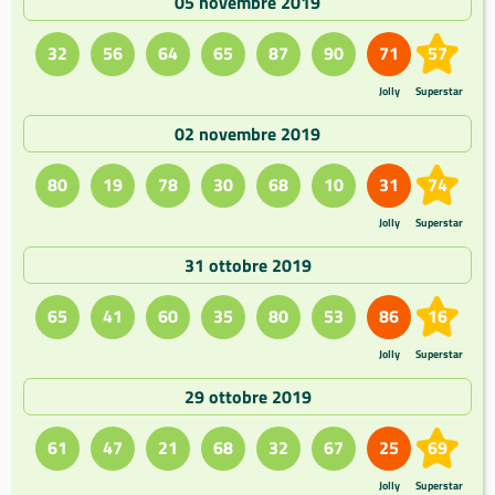
05 novembre 2019
32
56
64
65
87
90
71
57
Jolly
Superstar
02 novembre 2019
80
19
78
30
68
10
31
74
Jolly
Superstar
31 ottobre 2019
65
41
60
35
80
53
86
16
Jolly
Superstar
29 ottobre 2019
61
47
21
68
32
67
25
69
Jolly
Superstar