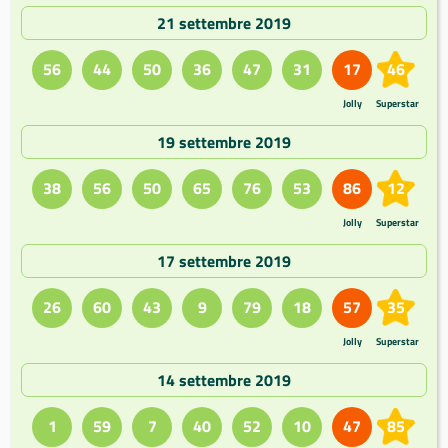
21 settembre 2019
56
44
50
36
47
31
17
46
Jolly
Superstar
19 settembre 2019
38
56
50
65
76
53
86
12
Jolly
Superstar
17 settembre 2019
26
60
43
9
79
18
57
35
Jolly
Superstar
14 settembre 2019
1
59
7
40
52
10
47
85