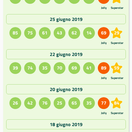
Jolly
Superstar
25 giugno 2019
85
75
61
43
62
14
69
29
Jolly
Superstar
22 giugno 2019
39
74
35
70
69
41
89
59
Jolly
Superstar
20 giugno 2019
26
42
76
25
65
35
77
84
Jolly
Superstar
18 giugno 2019