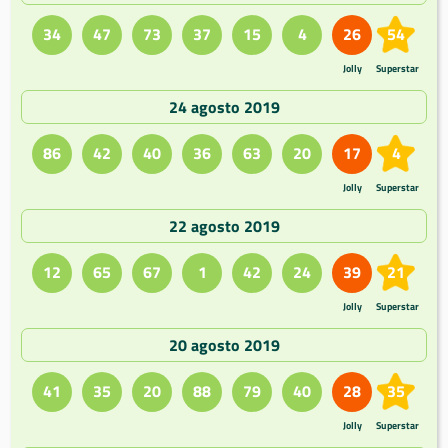
34
47
73
37
15
4
26
54
Jolly
Superstar
24 agosto 2019
86
42
40
36
63
20
17
4
Jolly
Superstar
22 agosto 2019
12
65
67
1
42
24
39
21
Jolly
Superstar
20 agosto 2019
41
35
20
88
79
40
28
35
Jolly
Superstar