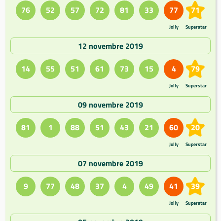
76
52
57
72
81
33
77
71
Jolly
Superstar
12 novembre 2019
14
55
51
61
73
15
4
79
Jolly
Superstar
09 novembre 2019
81
1
88
51
43
21
60
20
Jolly
Superstar
07 novembre 2019
9
77
48
37
4
49
41
39
Jolly
Superstar