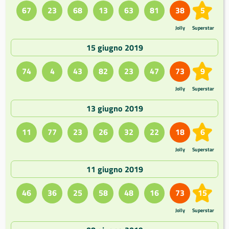
67
23
68
13
63
81
38
5
Jolly
Superstar
15 giugno 2019
74
4
43
82
23
47
73
9
Jolly
Superstar
13 giugno 2019
11
77
23
26
32
22
18
6
Jolly
Superstar
11 giugno 2019
46
36
25
58
48
16
73
15
Jolly
Superstar