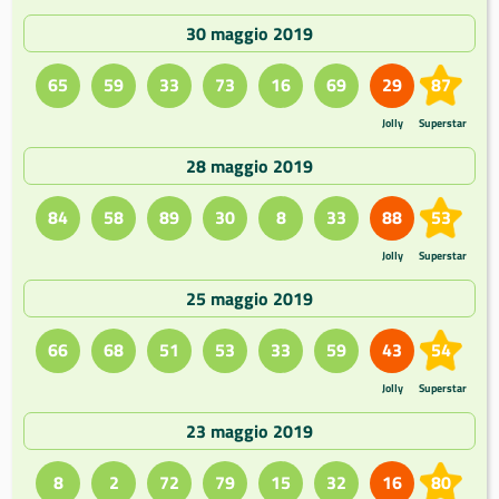
30 maggio 2019
65
59
33
73
16
69
29
87
Jolly
Superstar
28 maggio 2019
84
58
89
30
8
33
88
53
Jolly
Superstar
25 maggio 2019
66
68
51
53
33
59
43
54
Jolly
Superstar
23 maggio 2019
8
2
72
79
15
32
16
80