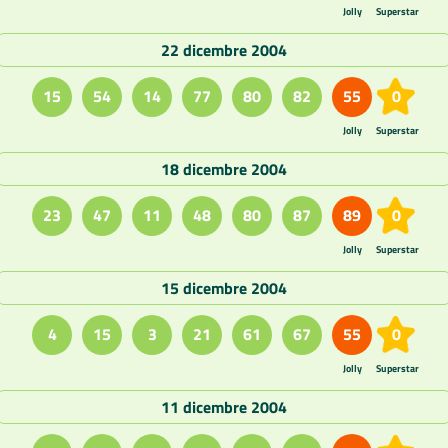
Jolly
Superstar
22 dicembre 2004
15
54
14
77
80
82
55
0
Jolly
Superstar
18 dicembre 2004
23
47
11
48
80
87
89
0
Jolly
Superstar
15 dicembre 2004
4
15
3
21
61
67
55
0
Jolly
Superstar
11 dicembre 2004