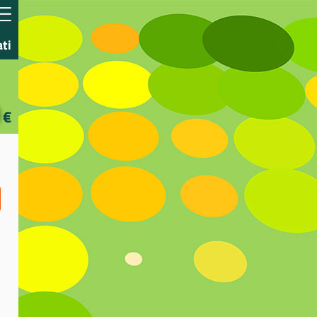
ati
€