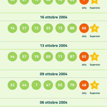
Jolly
Superstar
16 ottobre 2004
14
27
12
35
73
88
66
0
Jolly
Superstar
13 ottobre 2004
44
57
19
69
71
87
65
0
Jolly
Superstar
09 ottobre 2004
32
44
7
47
65
79
48
0
Jolly
Superstar
06 ottobre 2004