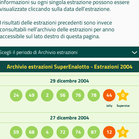
informazioni su ogni singola estrazione possono essere
visualizzate cliccando sulla data dell'estrazione.
I risultati delle estrazioni precedenti sono invece
consultabili nell'archivio delle estrazioni per anno
accessibile sul lato destro di questa pagina.
Scegli il periodo di Archivio estrazioni
Archivio estrazioni SuperEnalotto - Estrazioni 2004
29 dicembre 2004
24
49
2
56
76
78
44
0
Jolly
Superstar
27 dicembre 2004
59
68
4
72
74
87
12
0