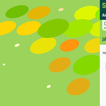
A
gi
J
H