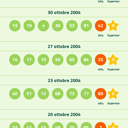
Jolly
Superstar
30 ottobre 2004
13
19
4
30
53
81
42
0
Jolly
Superstar
27 ottobre 2004
14
17
10
56
65
84
25
0
Jolly
Superstar
23 ottobre 2004
40
51
12
68
73
77
69
0
Jolly
Superstar
20 ottobre 2004
33
47
13
48
70
85
7
0