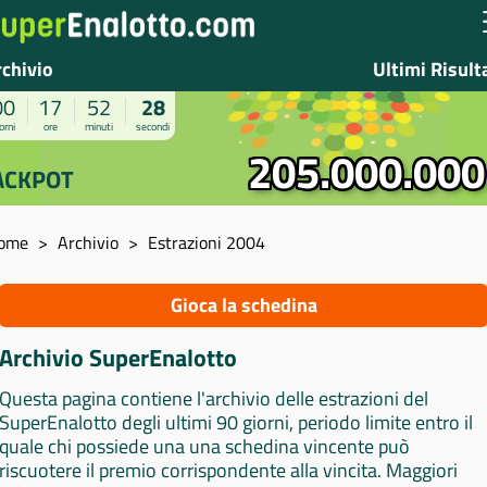
rchivio
Ultimi Risult
00
17
52
27
orni
ore
minuti
secondi
205.000.000
ACKPOT
ome
Archivio
Estrazioni 2004
Gioca la schedina
Archivio SuperEnalotto
Questa pagina contiene l'archivio delle estrazioni del
SuperEnalotto degli ultimi 90 giorni, periodo limite entro il
quale chi possiede una una schedina vincente può
riscuotere il premio corrispondente alla vincita. Maggiori