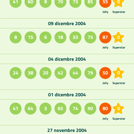
41
60
8
70
73
85
55
0
Jolly
Superstar
09 dicembre 2004
8
15
6
18
33
75
87
0
Jolly
Superstar
04 dicembre 2004
24
38
20
42
44
79
50
0
Jolly
Superstar
01 dicembre 2004
41
64
3
65
74
90
80
0
Jolly
Superstar
27 novembre 2004