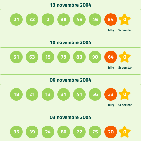
13 novembre 2004
21
33
2
38
45
46
54
0
Jolly
Superstar
10 novembre 2004
51
63
15
79
83
90
64
0
Jolly
Superstar
06 novembre 2004
18
21
13
31
41
56
33
0
Jolly
Superstar
03 novembre 2004
35
39
24
60
72
75
20
0