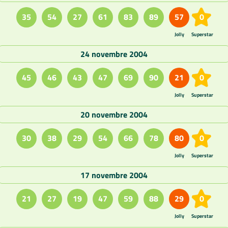
35
54
27
61
83
89
57
0
Jolly
Superstar
24 novembre 2004
45
46
43
47
69
90
21
0
Jolly
Superstar
20 novembre 2004
30
38
29
54
66
78
80
0
Jolly
Superstar
17 novembre 2004
21
27
19
47
59
88
29
0
Jolly
Superstar