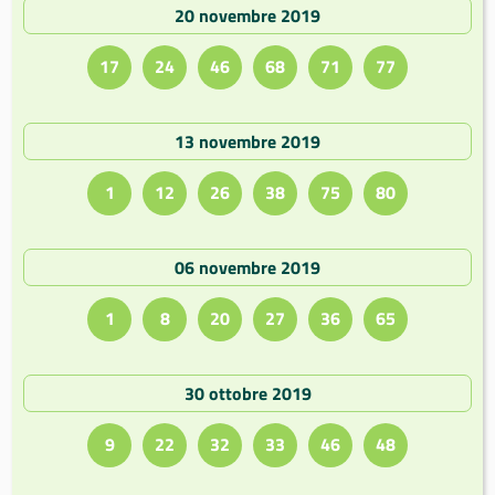
20 novembre 2019
17
24
46
68
71
77
13 novembre 2019
1
12
26
38
75
80
06 novembre 2019
1
8
20
27
36
65
30 ottobre 2019
9
22
32
33
46
48