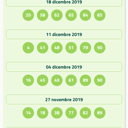
18 dicembre 2019
20
58
62
65
84
85
11 dicembre 2019
4
41
48
51
79
90
04 dicembre 2019
16
45
49
61
89
90
27 novembre 2019
14
18
38
77
82
89