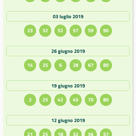
03 luglio 2019
23
32
52
57
59
90
26 giugno 2019
14
25
6
28
67
80
19 giugno 2019
2
25
42
45
70
80
12 giugno 2019
21
25
18
32
56
57