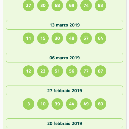
27
30
68
69
74
83
13 marzo 2019
11
15
30
48
57
64
06 marzo 2019
12
23
51
56
77
87
27 febbraio 2019
3
10
39
44
49
60
20 febbraio 2019