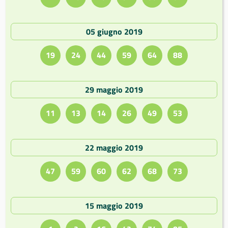
05 giugno 2019
19
24
44
59
64
88
29 maggio 2019
11
13
14
26
49
53
22 maggio 2019
47
59
60
62
68
73
15 maggio 2019