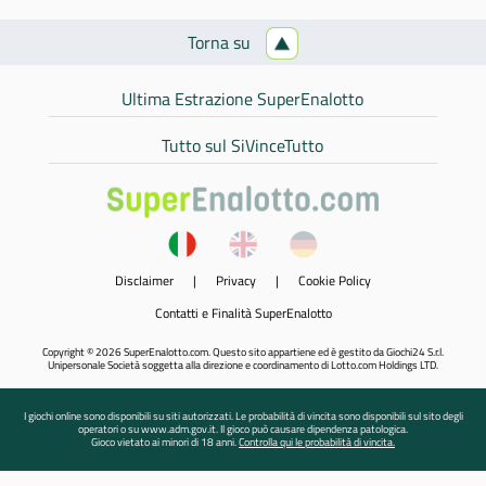
Torna su
Ultima Estrazione SuperEnalotto
Tutto sul SiVinceTutto
Disclaimer
|
Privacy
|
Cookie Policy
Contatti e Finalità SuperEnalotto
Copyright © 2026 SuperEnalotto.com. Questo sito appartiene ed è gestito da Giochi24 S.r.l.
Unipersonale Società soggetta alla direzione e coordinamento di Lotto.com Holdings LTD.
I giochi online sono disponibili su siti autorizzati. Le probabilità di vincita sono disponibili sul sito degli
operatori o su www.adm.gov.it. Il gioco può causare dipendenza patologica.
Gioco vietato ai minori di 18 anni.
Controlla qui le probabilità di vincita.