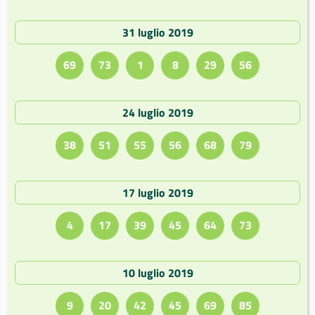
31 luglio 2019
69
73
1
8
29
56
24 luglio 2019
38
51
55
56
68
79
17 luglio 2019
4
17
39
45
64
73
10 luglio 2019
9
20
42
45
69
85