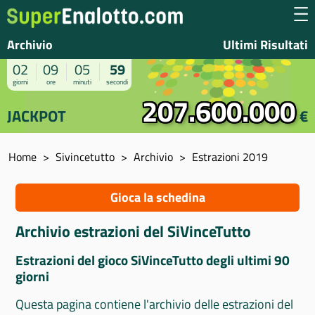
Archivio
Ultimi Risultati
02
09
05
58
giorni
ore
minuti
secondi
207.600.000
JACKPOT
€
Home
Sivincetutto
Archivio
Estrazioni 2019
Gioca la schedina
Archivio estrazioni del SiVinceTutto
Estrazioni del gioco SiVinceTutto degli ultimi 90
giorni
Questa pagina contiene l'archivio delle estrazioni del