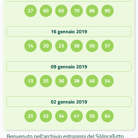
27
60
65
70
86
90
16 gennaio 2019
14
20
23
38
56
57
09 gennaio 2019
13
35
36
38
40
54
02 gennaio 2019
25
32
34
41
56
64
Benvenuto nell'archivio estrazioni del SiVinceTutto