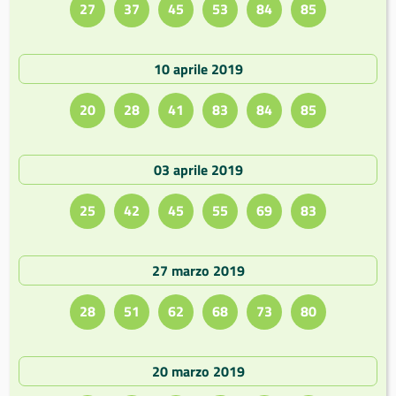
27
37
45
53
84
85
10 aprile 2019
20
28
41
83
84
85
03 aprile 2019
25
42
45
55
69
83
27 marzo 2019
28
51
62
68
73
80
20 marzo 2019