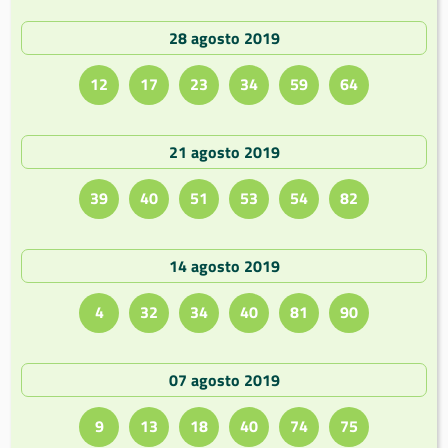
28 agosto 2019
12
17
23
34
59
64
21 agosto 2019
39
40
51
53
54
82
14 agosto 2019
4
32
34
40
81
90
07 agosto 2019
9
13
18
40
74
75