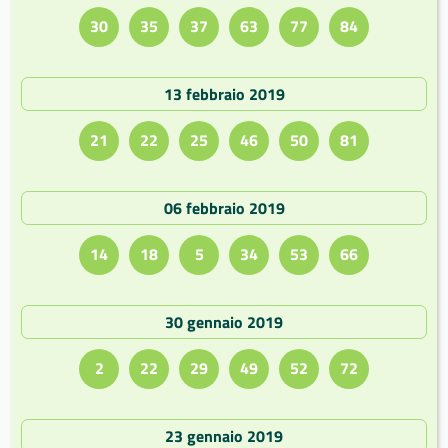
30
35
37
63
77
84
13 febbraio 2019
21
22
25
46
50
81
06 febbraio 2019
14
18
5
34
53
66
30 gennaio 2019
2
22
29
49
52
72
23 gennaio 2019