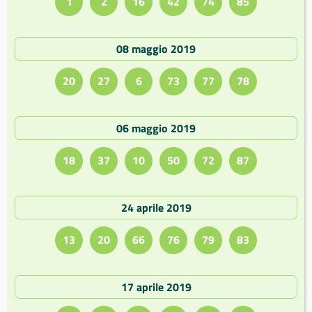
1
2
16
42
74
85
08 maggio 2019
20
27
6
73
77
78
06 maggio 2019
18
37
10
50
72
87
24 aprile 2019
13
20
66
76
79
83
17 aprile 2019