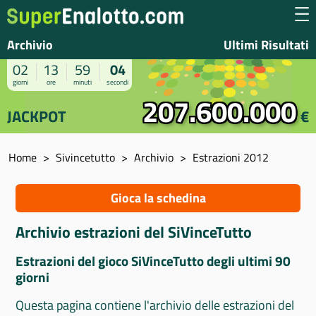
Archivio
Ultimi Risultati
02
13
59
03
giorni
ore
minuti
secondi
207.600.000
JACKPOT
€
Home
Sivincetutto
Archivio
Estrazioni 2012
Gioca la schedina
Archivio estrazioni del SiVinceTutto
Estrazioni del gioco SiVinceTutto degli ultimi 90
giorni
Questa pagina contiene l'archivio delle estrazioni del