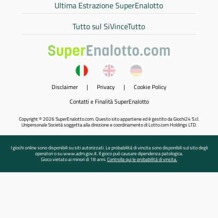
Ultima Estrazione SuperEnalotto
Tutto sul SiVinceTutto
Disclaimer
|
Privacy
|
Cookie Policy
Contatti e Finalità SuperEnalotto
Copyright © 2026 SuperEnalotto.com. Questo sito appartiene ed è gestito da Giochi24 S.r.l.
Unipersonale Società soggetta alla direzione e coordinamento di Lotto.com Holdings LTD.
I giochi online sono disponibili su siti autorizzati. Le probabilità di vincita sono disponibili sul sito degli
operatori o su www.adm.gov.it. Il gioco può causare dipendenza patologica.
Gioco vietato ai minori di 18 anni.
Controlla qui le probabilità di vincita.