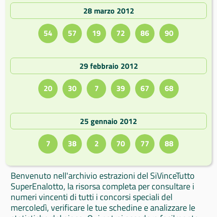
28 marzo 2012
54
57
19
72
86
90
29 febbraio 2012
20
30
7
39
67
68
25 gennaio 2012
7
38
2
70
77
88
Benvenuto nell'archivio estrazioni del SiVinceTutto
SuperEnalotto, la risorsa completa per consultare i
numeri vincenti di tutti i concorsi speciali del
mercoledì, verificare le tue schedine e analizzare le