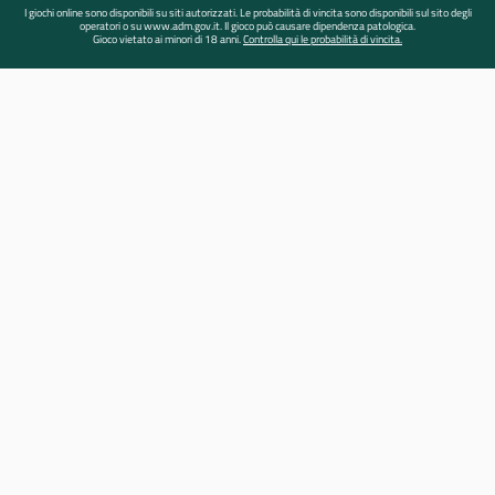
I giochi online sono disponibili su siti autorizzati. Le probabilità di vincita sono disponibili sul sito degli
operatori o su www.adm.gov.it. Il gioco può causare dipendenza patologica.
Gioco vietato ai minori di 18 anni.
Controlla qui le probabilità di vincita.