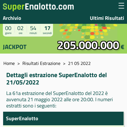
Archivio
Ultimi Risultati
00
02
54
17
giorni
ore
minuti
secondi
205.000.000
JACKPOT
€
Home
Risultati Estrazione
21 05 2022
Dettagli estrazione SuperEnalotto del
21/05/2022
La 61a estrazione del SuperEnalotto del 2022 è
avvenuta 21 maggio 2022 alle ore 20:00. I numeri
estratti sono i seguenti:
SuperEnalotto