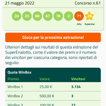
21 maggio 2022
Concorso n.61
20
25
80
67
78
2
71
28
Jolly
Superstar
Gioca per la prossima estrazione!
Ulteriori dettagli sui risultati di questa estrazione del
SuperEnalotto, come il valore dei premi e il numero
dei vincitori per ciascuna categoria, sono riportati di
seguito:
Quote WinBox
Premio
Valore
Vincitori
WinBox 1
25,00 €
3.134
WinBox 2
500,00 €
3
WinBox 3
100,00 €
27