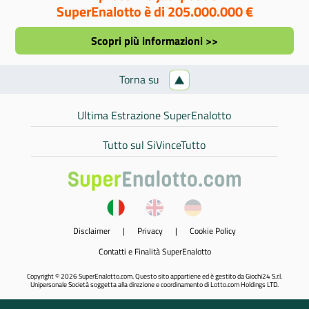
SuperEnalotto è di 205.000.000 €
Scopri più informazioni >>
Torna su
Ultima Estrazione SuperEnalotto
Tutto sul SiVinceTutto
Disclaimer
|
Privacy
|
Cookie Policy
Contatti e Finalità SuperEnalotto
Copyright © 2026 SuperEnalotto.com. Questo sito appartiene ed è gestito da Giochi24 S.r.l.
Unipersonale Società soggetta alla direzione e coordinamento di Lotto.com Holdings LTD.