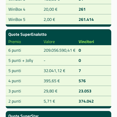
WinBox 4
20,00 €
261
WinBox 5
2,00 €
261.414
Quote SuperEnalotto
Premio
Valore
Vincitori
6 punti
209.056.590,41 €
0
5 punti + Jolly
-
0
5 punti
32.041,12 €
7
4 punti
395,65 €
576
3 punti
29,80 €
23.053
2 punti
5,71 €
374.042
Quote SuperStar