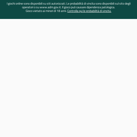
I giochi online sono disponibili su siti autorizzati. Le probabilità di vincita sono disponibili sul sito degli
operatori o su www.adm.gov.it. Il gioco può causare dipendenza patologica.
Gioco vietato ai minori di 18 anni.
Controlla qui le probabilità di vincita.