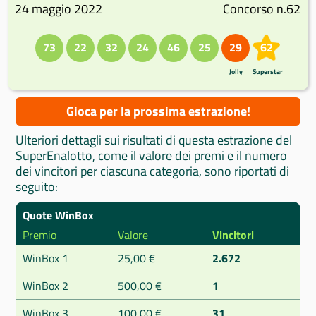
24 maggio 2022
Concorso n.62
73
22
32
24
46
25
29
62
Jolly
Superstar
Gioca per la prossima estrazione!
Ulteriori dettagli sui risultati di questa estrazione del
SuperEnalotto, come il valore dei premi e il numero
dei vincitori per ciascuna categoria, sono riportati di
seguito:
Quote WinBox
Premio
Valore
Vincitori
WinBox 1
25,00 €
2.672
WinBox 2
500,00 €
1
WinBox 3
100,00 €
31