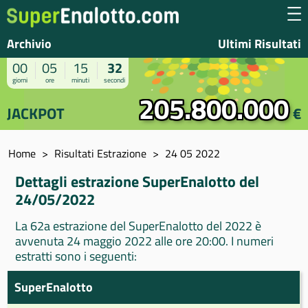
Archivio
Ultimi Risultati
00
05
15
32
giorni
ore
minuti
secondi
205.800.000
JACKPOT
€
Home
Risultati Estrazione
24 05 2022
Dettagli estrazione SuperEnalotto del
24/05/2022
La 62a estrazione del SuperEnalotto del 2022 è
avvenuta 24 maggio 2022 alle ore 20:00. I numeri
estratti sono i seguenti:
SuperEnalotto