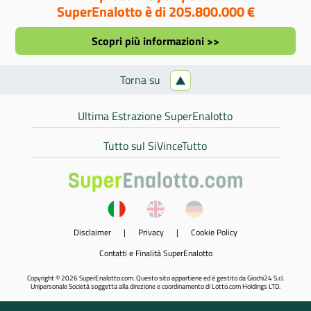
SuperEnalotto è di 205.800.000 €
Scopri più informazioni >>
Torna su
Ultima Estrazione SuperEnalotto
Tutto sul SiVinceTutto
Disclaimer
|
Privacy
|
Cookie Policy
Contatti e Finalità SuperEnalotto
Copyright © 2026 SuperEnalotto.com. Questo sito appartiene ed è gestito da Giochi24 S.r.l.
Unipersonale Società soggetta alla direzione e coordinamento di Lotto.com Holdings LTD.