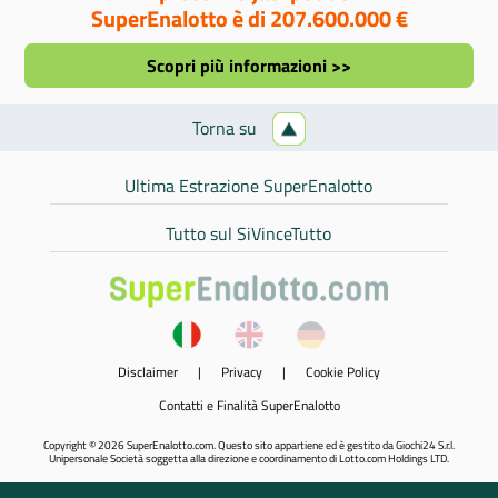
SuperEnalotto è di 207.600.000 €
Scopri più informazioni >>
Torna su
Ultima Estrazione SuperEnalotto
Tutto sul SiVinceTutto
Disclaimer
|
Privacy
|
Cookie Policy
Contatti e Finalità SuperEnalotto
Copyright © 2026 SuperEnalotto.com. Questo sito appartiene ed è gestito da Giochi24 S.r.l.
Unipersonale Società soggetta alla direzione e coordinamento di Lotto.com Holdings LTD.