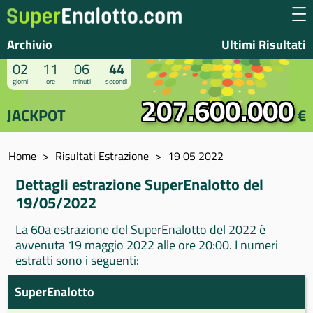
Archivio
Ultimi Risultati
02
11
06
44
giorni
ore
minuti
secondi
207.600.000
JACKPOT
€
Home
Risultati Estrazione
19 05 2022
Dettagli estrazione SuperEnalotto del
19/05/2022
La 60a estrazione del SuperEnalotto del 2022 è
avvenuta 19 maggio 2022 alle ore 20:00. I numeri
estratti sono i seguenti:
SuperEnalotto