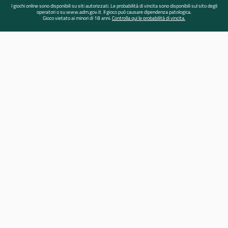
I giochi online sono disponibili su siti autorizzati. Le probabilità di vincita sono disponibili sul sito degli
operatori o su www.adm.gov.it. Il gioco può causare dipendenza patologica.
Gioco vietato ai minori di 18 anni.
Controlla qui le probabilità di vincita.