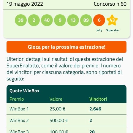
19 maggio 2022
Concorso n.60
39
2
40
9
13
89
6
43
Jolly
Superstar
Gioca per la prossima estrazione!
Ulteriori dettagli sui risultati di questa estrazione del
SuperEnalotto, come il valore dei premi e il numero
dei vincitori per ciascuna categoria, sono riportati di
seguito:
Quote WinBox
Premio
Valore
Vincitori
WinBox 1
25,00 €
2.646
WinBox 2
500,00 €
2
WinBox 3
100,00 €
28