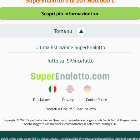
SuperEnalotto è di 207.600.000 €
Scopri più informazioni >>
Torna su
Ultima Estrazione SuperEnalotto
Tutto sul SiVinceTutto
Disclaimer
|
Privacy
|
Cookie Policy
Contatti e Finalità SuperEnalotto
Copyright © 2026 SuperEnalotto.com. Questo sito appartiene ed è gestito da Giochi24 S.r.l. Unipersonale
Società soggetta alla direzione e coordinamento di Lotto.com Holdings LTD.
I giochi online sono disponibili su siti autorizzati. Le probabilità di vincita sono disponibili sul sito degli operatori 