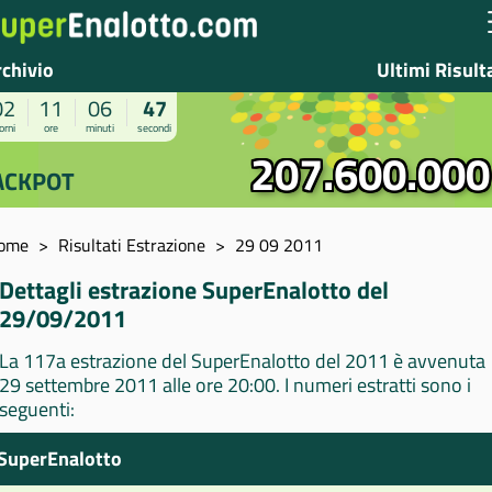
rchivio
Ultimi Risult
02
11
06
46
orni
ore
minuti
secondi
207.600.000
ACKPOT
ome
Risultati Estrazione
29 09 2011
Dettagli estrazione SuperEnalotto del
29/09/2011
La 117a estrazione del SuperEnalotto del 2011 è avvenuta
29 settembre 2011 alle ore 20:00. I numeri estratti sono i
seguenti:
SuperEnalotto