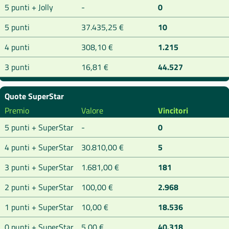
5 punti + Jolly
-
0
5 punti
37.435,25 €
10
4 punti
308,10 €
1.215
3 punti
16,81 €
44.527
Quote SuperStar
Premio
Valore
Vincitori
5 punti + SuperStar
-
0
4 punti + SuperStar
30.810,00 €
5
3 punti + SuperStar
1.681,00 €
181
2 punti + SuperStar
100,00 €
2.968
1 punti + SuperStar
10,00 €
18.536
0 punti + SuperStar
5,00 €
40.318