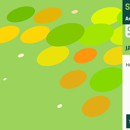
A
gi
J
H