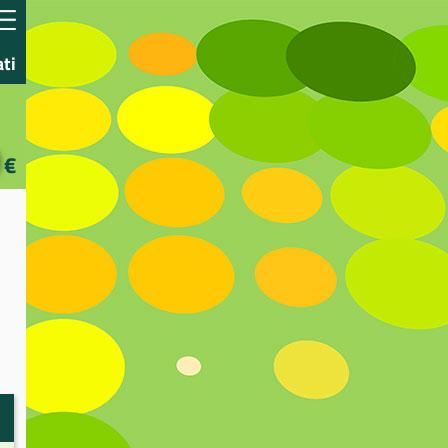
ati
€