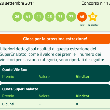
29 settembre 2011
Concorso n.11
26
41
11
45
75
77
46
60
Jolly
Superstar
Gioca per la prossima estrazione!
Ulteriori dettagli sui risultati di questa estrazione del
SuperEnalotto, come il valore dei premi e il numero dei
vincitori per ciascuna categoria, sono riportati di seguito:
Quote WinBox
Premio
Valore
Vincitori
Quote SuperEnalotto
Premio
Valore
Vincitori
6 punti
-
0