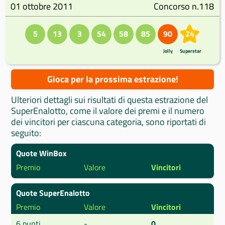
01 ottobre 2011
Concorso n.118
5
13
3
54
58
85
90
24
Jolly
Superstar
Gioca per la prossima estrazione!
Ulteriori dettagli sui risultati di questa estrazione del
SuperEnalotto, come il valore dei premi e il numero
dei vincitori per ciascuna categoria, sono riportati di
seguito:
Quote WinBox
Premio
Valore
Vincitori
Quote SuperEnalotto
Premio
Valore
Vincitori
6 punti
-
0