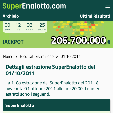
Archivio
Ultimi Risultati
00
12
02
25
giorni
ore
minuti
secondi
206.700.000
JACKPOT
€
Home
Risultati Estrazione
01 10 2011
Dettagli estrazione SuperEnalotto del
01/10/2011
La 118a estrazione del SuperEnalotto del 2011 è
avvenuta 01 ottobre 2011 alle ore 20:00. I numeri
estratti sono i seguenti:
SuperEnalotto