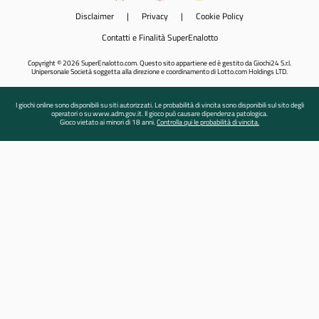
Disclaimer
|
Privacy
|
Cookie Policy
Contatti e Finalità SuperEnalotto
Copyright © 2026 SuperEnalotto.com. Questo sito appartiene ed è gestito da Giochi24 S.r.l.
Unipersonale Società soggetta alla direzione e coordinamento di Lotto.com Holdings LTD.
I giochi online sono disponibili su siti autorizzati. Le probabilità di vincita sono disponibili sul sito degli
operatori o su www.adm.gov.it. Il gioco può causare dipendenza patologica.
Gioco vietato ai minori di 18 anni.
Controlla qui le probabilità di vincita.