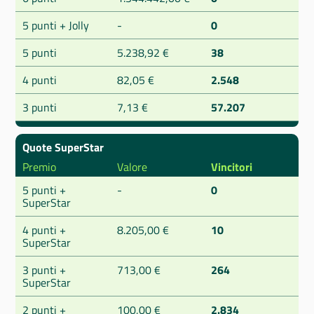
5 punti + Jolly
-
0
5 punti
5.238,92 €
38
4 punti
82,05 €
2.548
3 punti
7,13 €
57.207
Quote SuperStar
Premio
Valore
Vincitori
5 punti +
-
0
SuperStar
4 punti +
8.205,00 €
10
SuperStar
3 punti +
713,00 €
264
SuperStar
2 punti +
100,00 €
2.834