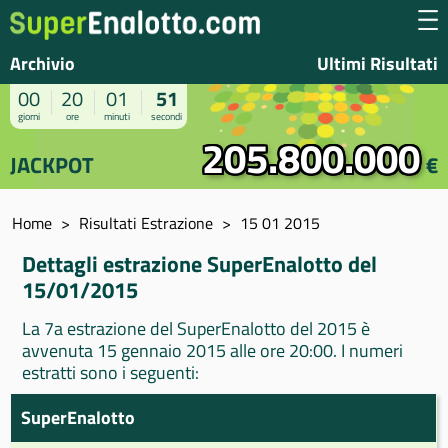
Archivio
Ultimi Risultati
00
20
01
51
giorni
ore
minuti
secondi
205.800.000
JACKPOT
€
Home
Risultati Estrazione
15 01 2015
Dettagli estrazione SuperEnalotto del
15/01/2015
La 7a estrazione del SuperEnalotto del 2015 è
avvenuta 15 gennaio 2015 alle ore 20:00. I numeri
estratti sono i seguenti:
SuperEnalotto