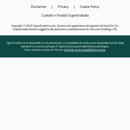
Disclaimer
|
Privacy
|
Cookie Policy
Contatti e Finalità SuperEnalotto
Copyright © 2026 SuperEnalotto.com. Questo sito appartiene ed è gestito da Giochi24 S.r.l.
Unipersonale Società soggetta alla direzione e coordinamento di Lotto.com Holdings LTD.
I giochi online sono disponibili su siti autorizzati. Le probabilità di vincita sono disponibili sul sito degli
operatori o su www.adm.gov.it. Il gioco può causare dipendenza patologica.
Gioco vietato ai minori di 18 anni.
Controlla qui le probabilità di vincita.