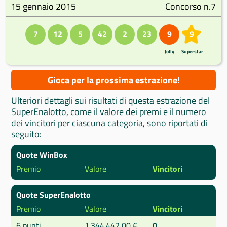
15 gennaio 2015
Concorso n.7
7
12
5
42
2
23
9
9
Jolly
Superstar
Gioca per la prossima estrazione!
Ulteriori dettagli sui risultati di questa estrazione del
SuperEnalotto, come il valore dei premi e il numero
dei vincitori per ciascuna categoria, sono riportati di
seguito:
Quote WinBox
Premio
Valore
Vincitori
Quote SuperEnalotto
Premio
Valore
Vincitori
6 punti
1.344.442,00 €
0