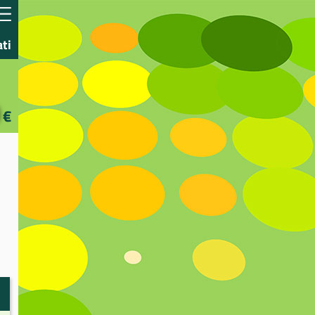
ati
€