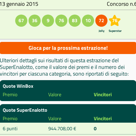
13 gennaio 2015
Concorso n.
67
36
9
76
83
10
72
76
Jolly
Superstar
Gioca per la prossima estrazione!
Ulteriori dettagli sui risultati di questa estrazione del
SuperEnalotto, come il valore dei premi e il numero dei
vincitori per ciascuna categoria, sono riportati di seguito:
Quote WinBox
Premio
Valore
Vincitori
Quote SuperEnalotto
Premio
Valore
Vincitori
6 punti
944.708,00 €
0