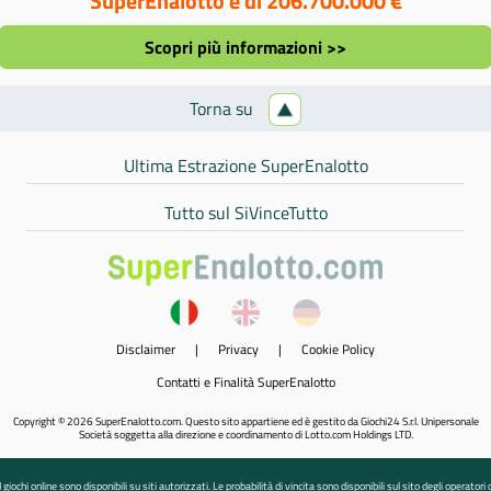
SuperEnalotto è di 206.700.000 €
Scopri più informazioni >>
Torna su
Ultima Estrazione SuperEnalotto
Tutto sul SiVinceTutto
Disclaimer
|
Privacy
|
Cookie Policy
Contatti e Finalità SuperEnalotto
Copyright © 2026 SuperEnalotto.com. Questo sito appartiene ed è gestito da Giochi24 S.r.l. Unipersonale
Società soggetta alla direzione e coordinamento di Lotto.com Holdings LTD.
I giochi online sono disponibili su siti autorizzati. Le probabilità di vincita sono disponibili sul sito degli operatori 