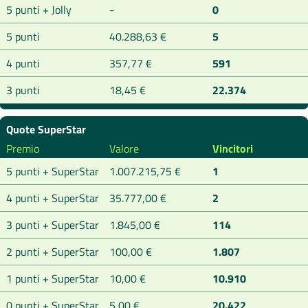
5 punti + Jolly
-
0
5 punti
40.288,63 €
5
4 punti
357,77 €
591
3 punti
18,45 €
22.374
Quote SuperStar
Premio
Valore
Vincitori
5 punti + SuperStar
1.007.215,75 €
1
4 punti + SuperStar
35.777,00 €
2
3 punti + SuperStar
1.845,00 €
114
2 punti + SuperStar
100,00 €
1.807
1 punti + SuperStar
10,00 €
10.910
0 punti + SuperStar
5,00 €
20.422