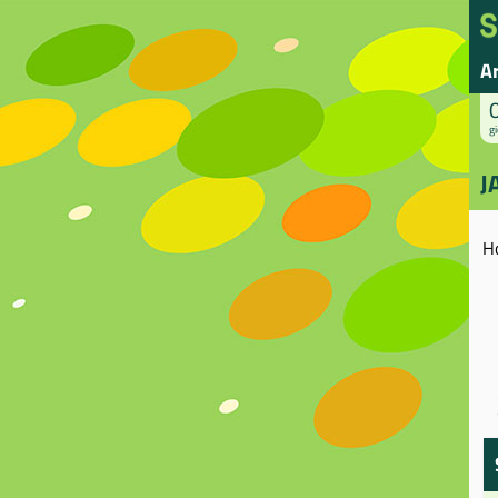
A
gi
J
H