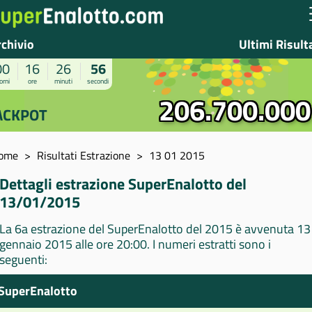
rchivio
Ultimi Risult
00
16
26
56
orni
ore
minuti
secondi
206.700.000
ACKPOT
ome
Risultati Estrazione
13 01 2015
Dettagli estrazione SuperEnalotto del
13/01/2015
La 6a estrazione del SuperEnalotto del 2015 è avvenuta 13
gennaio 2015 alle ore 20:00. I numeri estratti sono i
seguenti:
SuperEnalotto