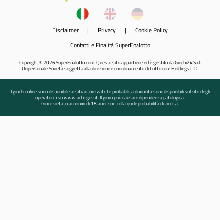
Disclaimer
|
Privacy
|
Cookie Policy
Contatti e Finalità SuperEnalotto
Copyright © 2026 SuperEnalotto.com. Questo sito appartiene ed è gestito da Giochi24 S.r.l.
Unipersonale Società soggetta alla direzione e coordinamento di Lotto.com Holdings LTD.
I giochi online sono disponibili su siti autorizzati. Le probabilità di vincita sono disponibili sul sito degli
operatori o su www.adm.gov.it. Il gioco può causare dipendenza patologica.
Gioco vietato ai minori di 18 anni.
Controlla qui le probabilità di vincita.