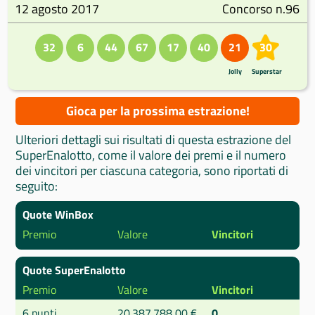
12 agosto 2017
Concorso n.96
32
6
44
67
17
40
21
30
Jolly
Superstar
Gioca per la prossima estrazione!
Ulteriori dettagli sui risultati di questa estrazione del
SuperEnalotto, come il valore dei premi e il numero
dei vincitori per ciascuna categoria, sono riportati di
seguito:
Quote WinBox
Premio
Valore
Vincitori
Quote SuperEnalotto
Premio
Valore
Vincitori
6 punti
20.387.788,00 €
0