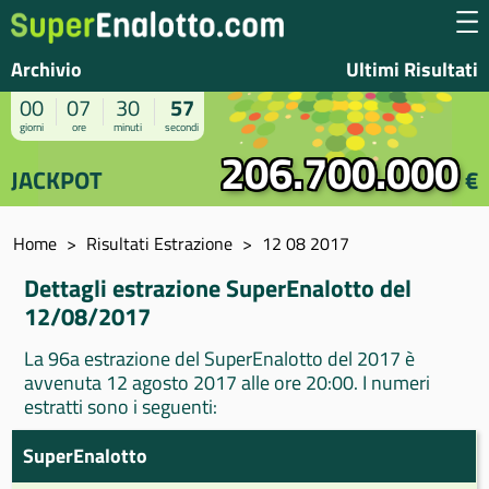
Archivio
Ultimi Risultati
00
07
30
57
giorni
ore
minuti
secondi
206.700.000
JACKPOT
€
Home
Risultati Estrazione
12 08 2017
Dettagli estrazione SuperEnalotto del
12/08/2017
La 96a estrazione del SuperEnalotto del 2017 è
avvenuta 12 agosto 2017 alle ore 20:00. I numeri
estratti sono i seguenti:
SuperEnalotto