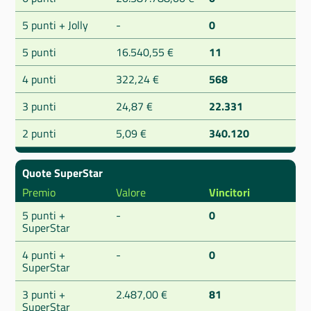
5 punti + Jolly
-
0
5 punti
16.540,55 €
11
4 punti
322,24 €
568
3 punti
24,87 €
22.331
2 punti
5,09 €
340.120
Quote SuperStar
Premio
Valore
Vincitori
5 punti +
-
0
SuperStar
4 punti +
-
0
SuperStar
3 punti +
2.487,00 €
81
SuperStar