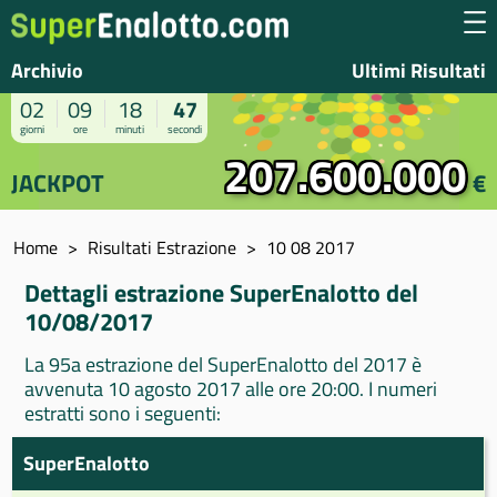
Archivio
Ultimi Risultati
02
09
18
47
giorni
ore
minuti
secondi
207.600.000
JACKPOT
€
Home
Risultati Estrazione
10 08 2017
Dettagli estrazione SuperEnalotto del
10/08/2017
La 95a estrazione del SuperEnalotto del 2017 è
avvenuta 10 agosto 2017 alle ore 20:00. I numeri
estratti sono i seguenti:
SuperEnalotto