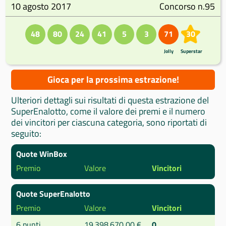
10 agosto 2017
Concorso n.95
48
80
24
41
5
3
71
30
Jolly
Superstar
Gioca per la prossima estrazione!
Ulteriori dettagli sui risultati di questa estrazione del
SuperEnalotto, come il valore dei premi e il numero
dei vincitori per ciascuna categoria, sono riportati di
seguito:
Quote WinBox
Premio
Valore
Vincitori
Quote SuperEnalotto
Premio
Valore
Vincitori
6 punti
19.398.670,00 €
0