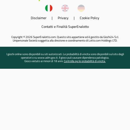
Disclaimer
|
Privacy
|
Cookie Policy
Contatti e Finalità SuperEnalotto
Copyright © 2026 SuperEnalotto.com. Questo sito appartiene ed è gestito da Giochi24 S.r.l.
Unipersonale Società soggetta alla direzione e coordinamento di Lotto.com Holdings LTD.
I giochi online sono disponibili su siti autorizzati. Le probabilità di vincita sono disponibili sul sito degli
operatori o su www.adm.gov.it. Il gioco può causare dipendenza patologica.
Gioco vietato ai minori di 18 anni.
Controlla qui le probabilità di vincita.