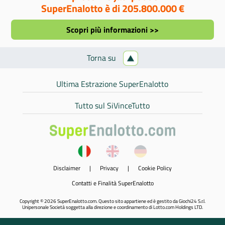
SuperEnalotto è di 205.800.000 €
Scopri più informazioni >>
Torna su
Ultima Estrazione SuperEnalotto
Tutto sul SiVinceTutto
Disclaimer
|
Privacy
|
Cookie Policy
Contatti e Finalità SuperEnalotto
Copyright © 2026 SuperEnalotto.com. Questo sito appartiene ed è gestito da Giochi24 S.r.l.
Unipersonale Società soggetta alla direzione e coordinamento di Lotto.com Holdings LTD.