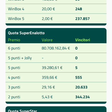
WinBox 4
20,00 €
248
WinBox 5
2,00 €
237.857
Quote SuperEnalotto
Premio
Valore
Vincitori
6 punti
80.708.162,84 €
0
5 punti + Jolly
-
0
5 punti
39.280,61 €
5
4 punti
359,66 €
555
3 punti
29,16 €
20.633
2 punti
5,43 €
344.234
Quote SuperStar