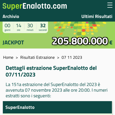
Archivio
Ultimi Risultati
00
14
30
32
giorni
ore
minuti
secondi
205.800.000
JACKPOT
€
Home
Risultati Estrazione
07 11 2023
Dettagli estrazione SuperEnalotto del
07/11/2023
La 151a estrazione del SuperEnalotto del 2023 è
avvenuta 07 novembre 2023 alle ore 20:00. I numeri
estratti sono i seguenti:
SuperEnalotto