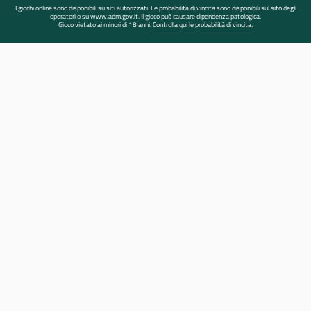
I giochi online sono disponibili su siti autorizzati. Le probabilità di vincita sono disponibili sul sito degli
operatori o su www.adm.gov.it. Il gioco può causare dipendenza patologica.
Gioco vietato ai minori di 18 anni.
Controlla qui le probabilità di vincita.