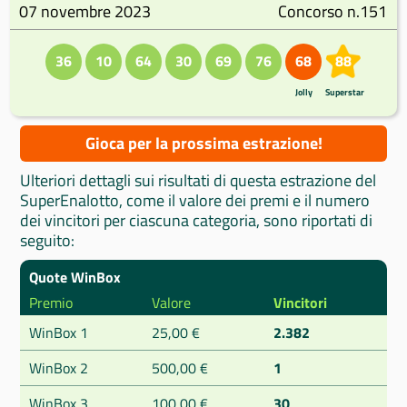
07 novembre 2023
Concorso n.151
36
10
64
30
69
76
68
88
Jolly
Superstar
Gioca per la prossima estrazione!
Ulteriori dettagli sui risultati di questa estrazione del
SuperEnalotto, come il valore dei premi e il numero
dei vincitori per ciascuna categoria, sono riportati di
seguito:
Quote WinBox
Premio
Valore
Vincitori
WinBox 1
25,00 €
2.382
WinBox 2
500,00 €
1
WinBox 3
100,00 €
30