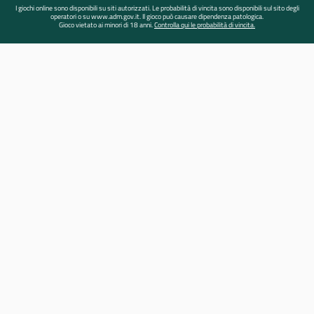
I giochi online sono disponibili su siti autorizzati. Le probabilità di vincita sono disponibili sul sito degli
operatori o su www.adm.gov.it. Il gioco può causare dipendenza patologica.
Gioco vietato ai minori di 18 anni.
Controlla qui le probabilità di vincita.