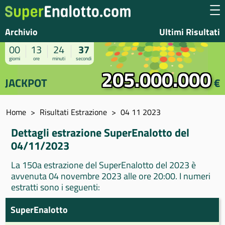
Archivio
Ultimi Risultati
00
13
24
36
giorni
ore
minuti
secondi
205.000.000
JACKPOT
€
Home
Risultati Estrazione
04 11 2023
Dettagli estrazione SuperEnalotto del
04/11/2023
La 150a estrazione del SuperEnalotto del 2023 è
avvenuta 04 novembre 2023 alle ore 20:00. I numeri
estratti sono i seguenti:
SuperEnalotto