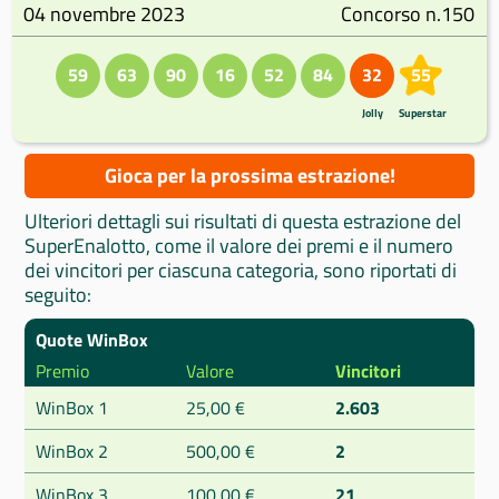
04 novembre 2023
Concorso n.150
59
63
90
16
52
84
32
55
Jolly
Superstar
Gioca per la prossima estrazione!
Ulteriori dettagli sui risultati di questa estrazione del
SuperEnalotto, come il valore dei premi e il numero
dei vincitori per ciascuna categoria, sono riportati di
seguito:
Quote WinBox
Premio
Valore
Vincitori
WinBox 1
25,00 €
2.603
WinBox 2
500,00 €
2
WinBox 3
100,00 €
21