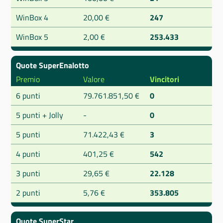
WinBox 4
20,00 €
247
WinBox 5
2,00 €
253.433
Quote SuperEnalotto
Premio
Valore
Vincitori
6 punti
79.761.851,50 €
0
5 punti + Jolly
-
0
5 punti
71.422,43 €
3
4 punti
401,25 €
542
3 punti
29,65 €
22.128
2 punti
5,76 €
353.805
Quote SuperStar