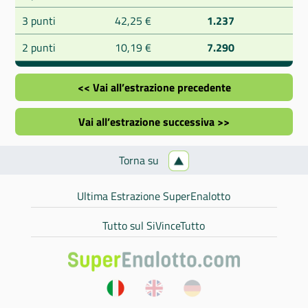
3 punti
42,25 €
1.237
2 punti
10,19 €
7.290
<< Vai all’estrazione precedente
Vai all’estrazione successiva >>
Torna su
Ultima Estrazione SuperEnalotto
Tutto sul SiVinceTutto