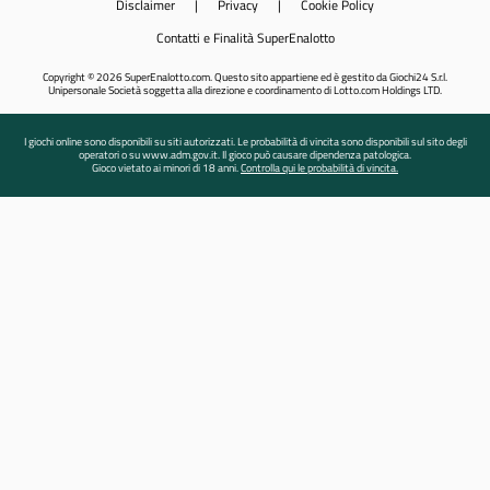
Disclaimer
|
Privacy
|
Cookie Policy
Contatti e Finalità SuperEnalotto
Copyright © 2026 SuperEnalotto.com. Questo sito appartiene ed è gestito da Giochi24 S.r.l.
Unipersonale Società soggetta alla direzione e coordinamento di Lotto.com Holdings LTD.
I giochi online sono disponibili su siti autorizzati. Le probabilità di vincita sono disponibili sul sito degli
operatori o su www.adm.gov.it. Il gioco può causare dipendenza patologica.
Gioco vietato ai minori di 18 anni.
Controlla qui le probabilità di vincita.