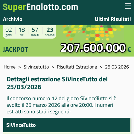
Archivio
Ultimi Risultati
02
18
57
23
giorni
ore
minuti
secondi
207.600.000
JACKPOT
€
Home
Sivincetutto
Risultati Estrazione
25 03 2026
Dettagli estrazione SiVinceTutto del
25/03/2026
Il concorso numero 12 del gioco SiVinceTutto si è
svolto il 25 marzo 2026 alle ore 20:00. I numeri
estratti sono stati i seguenti:
SiVinceTutto