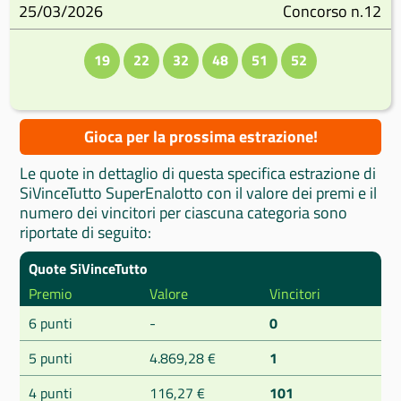
25/03/2026
Concorso n.12
19
22
32
48
51
52
Gioca per la prossima estrazione!
Le quote in dettaglio di questa specifica estrazione di
SiVinceTutto SuperEnalotto con il valore dei premi e il
numero dei vincitori per ciascuna categoria sono
riportate di seguito:
Quote SiVinceTutto
Premio
Valore
Vincitori
6 punti
-
0
5 punti
4.869,28 €
1
4 punti
116,27 €
101