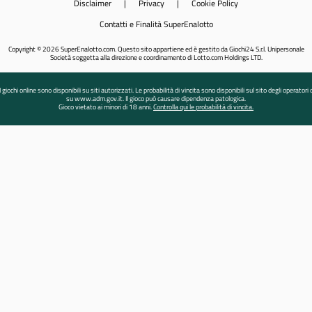
Disclaimer
|
Privacy
|
Cookie Policy
Contatti e Finalità SuperEnalotto
Copyright © 2026 SuperEnalotto.com. Questo sito appartiene ed è gestito da Giochi24 S.r.l. Unipersonale
Società soggetta alla direzione e coordinamento di Lotto.com Holdings LTD.
I giochi online sono disponibili su siti autorizzati. Le probabilità di vincita sono disponibili sul sito degli operatori 
su www.adm.gov.it. Il gioco può causare dipendenza patologica.
Gioco vietato ai minori di 18 anni.
Controlla qui le probabilità di vincita.