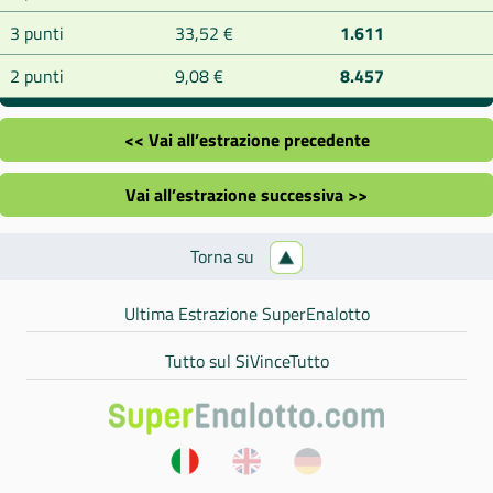
3 punti
33,52 €
1.611
2 punti
9,08 €
8.457
<< Vai all’estrazione precedente
Vai all’estrazione successiva >>
Torna su
Ultima Estrazione SuperEnalotto
Tutto sul SiVinceTutto