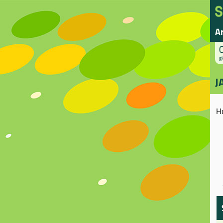
A
gi
J
H