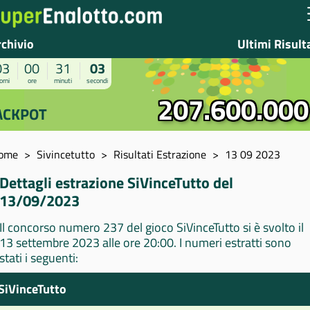
rchivio
Ultimi Risult
03
00
31
03
orni
ore
minuti
secondi
207.600.000
ACKPOT
ome
Sivincetutto
Risultati Estrazione
13 09 2023
Dettagli estrazione SiVinceTutto del
13/09/2023
Il concorso numero 237 del gioco SiVinceTutto si è svolto il
13 settembre 2023 alle ore 20:00. I numeri estratti sono
stati i seguenti:
SiVinceTutto