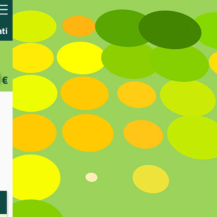
ati
€