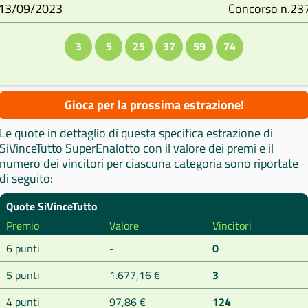
13/09/2023
Concorso n.23
3
5
25
37
59
74
Gioca per la prossima estrazione!
Le quote in dettaglio di questa specifica estrazione di
SiVinceTutto SuperEnalotto con il valore dei premi e il
numero dei vincitori per ciascuna categoria sono riportate
di seguito:
Quote SiVinceTutto
Premio
Valore
Vincitori
6 punti
-
0
5 punti
1.677,16 €
3
4 punti
97,86 €
124