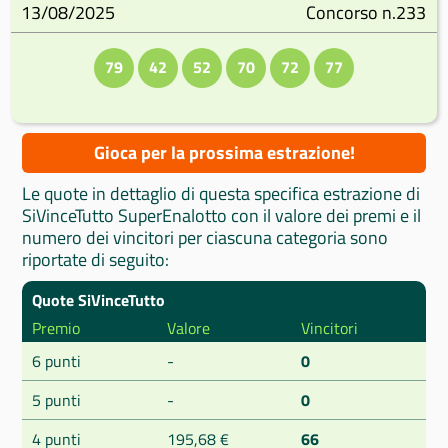
13/08/2025
Concorso n.233
79
42
52
70
72
77
Gioca per la prossima estrazione!
Le quote in dettaglio di questa specifica estrazione di
SiVinceTutto SuperEnalotto con il valore dei premi e il
numero dei vincitori per ciascuna categoria sono
riportate di seguito:
Quote SiVinceTutto
Premio
Valore
Vincitori
6 punti
-
0
5 punti
-
0
4 punti
195,68 €
66