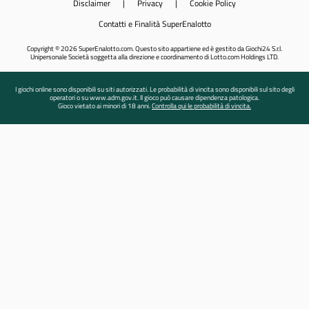
Disclaimer
|
Privacy
|
Cookie Policy
Contatti e Finalità SuperEnalotto
Copyright © 2026 SuperEnalotto.com. Questo sito appartiene ed è gestito da Giochi24 S.r.l.
Unipersonale Società soggetta alla direzione e coordinamento di Lotto.com Holdings LTD.
I giochi online sono disponibili su siti autorizzati. Le probabilità di vincita sono disponibili sul sito degli
operatori o su www.adm.gov.it. Il gioco può causare dipendenza patologica.
Gioco vietato ai minori di 18 anni.
Controlla qui le probabilità di vincita.