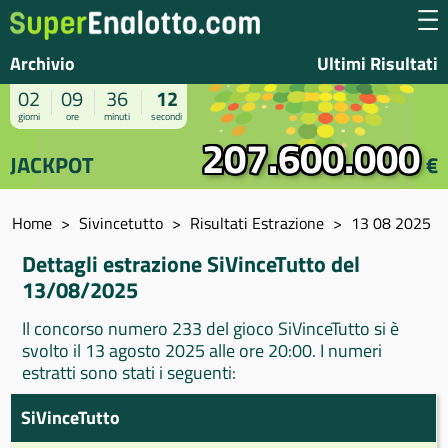
Archivio
Ultimi Risultati
02
09
36
12
giorni
ore
minuti
secondi
207.600.000
JACKPOT
€
Home
Sivincetutto
Risultati Estrazione
13 08 2025
Dettagli estrazione SiVinceTutto del
13/08/2025
Il concorso numero 233 del gioco SiVinceTutto si è
svolto il 13 agosto 2025 alle ore 20:00. I numeri
estratti sono stati i seguenti:
SiVinceTutto