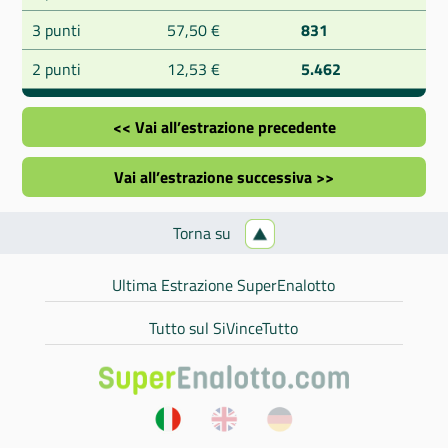
3 punti
57,50 €
831
2 punti
12,53 €
5.462
<< Vai all’estrazione precedente
Vai all’estrazione successiva >>
Torna su
Ultima Estrazione SuperEnalotto
Tutto sul SiVinceTutto