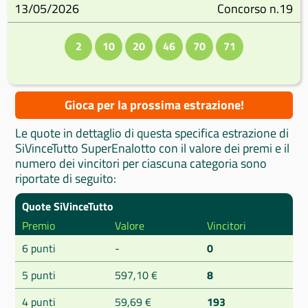
13/05/2026
Concorso n.19
2
10
20
46
70
71
Gioca per la prossima estrazione!
Le quote in dettaglio di questa specifica estrazione di
SiVinceTutto SuperEnalotto con il valore dei premi e il
numero dei vincitori per ciascuna categoria sono
riportate di seguito:
Quote SiVinceTutto
Premio
Valore
Vincitori
6 punti
-
0
5 punti
597,10 €
8
4 punti
59,69 €
193