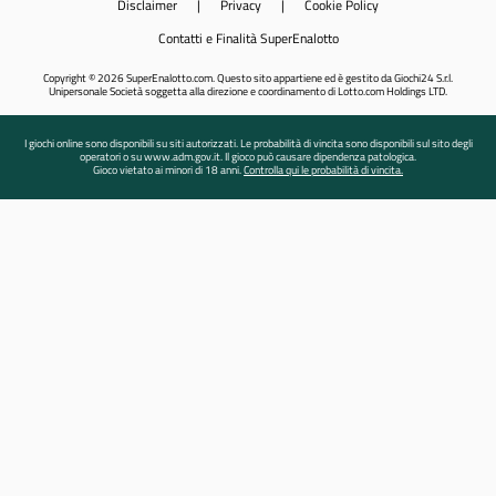
Disclaimer
|
Privacy
|
Cookie Policy
Contatti e Finalità SuperEnalotto
Copyright © 2026 SuperEnalotto.com. Questo sito appartiene ed è gestito da Giochi24 S.r.l.
Unipersonale Società soggetta alla direzione e coordinamento di Lotto.com Holdings LTD.
I giochi online sono disponibili su siti autorizzati. Le probabilità di vincita sono disponibili sul sito degli
operatori o su www.adm.gov.it. Il gioco può causare dipendenza patologica.
Gioco vietato ai minori di 18 anni.
Controlla qui le probabilità di vincita.