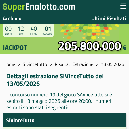
Archivio
Ultimi Risultati
00
12
40
01
giorni
ore
minuti
secondi
205.800.000
JACKPOT
€
Home
Sivincetutto
Risultati Estrazione
13 05 2026
Dettagli estrazione SiVinceTutto del
13/05/2026
Il concorso numero 19 del gioco SiVinceTutto si è
svolto il 13 maggio 2026 alle ore 20:00. I numeri
estratti sono stati i seguenti:
SiVinceTutto