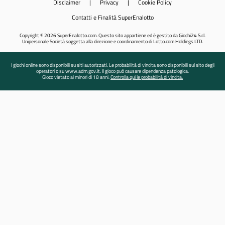
Disclaimer
|
Privacy
|
Cookie Policy
Contatti e Finalità SuperEnalotto
Copyright © 2026 SuperEnalotto.com. Questo sito appartiene ed è gestito da Giochi24 S.r.l.
Unipersonale Società soggetta alla direzione e coordinamento di Lotto.com Holdings LTD.
I giochi online sono disponibili su siti autorizzati. Le probabilità di vincita sono disponibili sul sito degli
operatori o su www.adm.gov.it. Il gioco può causare dipendenza patologica.
Gioco vietato ai minori di 18 anni.
Controlla qui le probabilità di vincita.