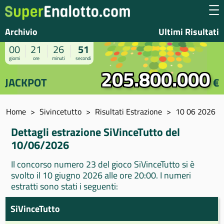
Archivio
Ultimi Risultati
00
21
26
51
giorni
ore
minuti
secondi
205.800.000
JACKPOT
€
Home
Sivincetutto
Risultati Estrazione
10 06 2026
Dettagli estrazione SiVinceTutto del
10/06/2026
Il concorso numero 23 del gioco SiVinceTutto si è
svolto il 10 giugno 2026 alle ore 20:00. I numeri
estratti sono stati i seguenti:
SiVinceTutto