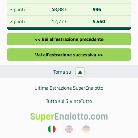
3 punti
48,88 €
996
2 punti
12,77 €
5.460
<< Vai all’estrazione precedente
Vai all’estrazione successiva >>
Torna su
Ultima Estrazione SuperEnalotto
Tutto sul SiVinceTutto