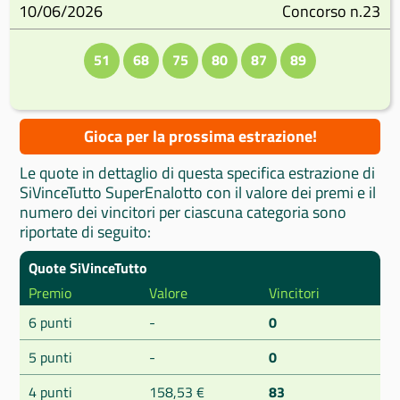
10/06/2026
Concorso n.23
51
68
75
80
87
89
Gioca per la prossima estrazione!
Le quote in dettaglio di questa specifica estrazione di
SiVinceTutto SuperEnalotto con il valore dei premi e il
numero dei vincitori per ciascuna categoria sono
riportate di seguito:
Quote SiVinceTutto
Premio
Valore
Vincitori
6 punti
-
0
5 punti
-
0
4 punti
158,53 €
83