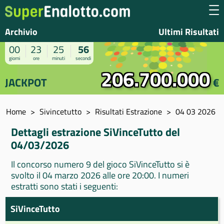
Archivio
Ultimi Risultati
00
23
25
56
giorni
ore
minuti
secondi
206.700.000
JACKPOT
€
Home
Sivincetutto
Risultati Estrazione
04 03 2026
Dettagli estrazione SiVinceTutto del
04/03/2026
Il concorso numero 9 del gioco SiVinceTutto si è
svolto il 04 marzo 2026 alle ore 20:00. I numeri
estratti sono stati i seguenti:
SiVinceTutto