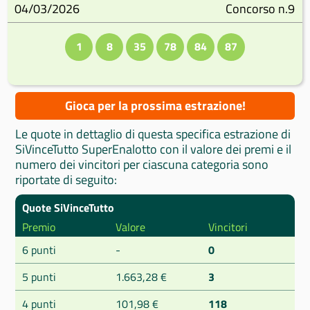
04/03/2026
Concorso n.9
1
8
35
78
84
87
Gioca per la prossima estrazione!
Le quote in dettaglio di questa specifica estrazione di
SiVinceTutto SuperEnalotto con il valore dei premi e il
numero dei vincitori per ciascuna categoria sono
riportate di seguito:
Quote SiVinceTutto
Premio
Valore
Vincitori
6 punti
-
0
5 punti
1.663,28 €
3
4 punti
101,98 €
118