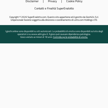
Disclaimer
|
Privacy
|
Cookie Policy
Contatti e Finalità SuperEnalotto
Copyright © 2026 SuperEnalotto.com. Questo sito appartiene ed è gestito da Giochi24 S.r.l.
Unipersonale Società soggetta alla direzione e coordinamento di Lotto.com Holdings LTD.
I giochi online sono disponibili su siti autorizzati. Le probabilità di vincita sono disponibili sul sito degli
operatori o su www.adm.gov.it. Il gioco può causare dipendenza patologica.
Gioco vietato ai minori di 18 anni.
Controlla qui le probabilità di vincita.