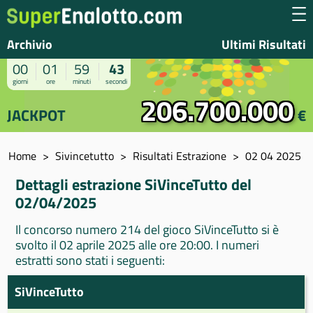
Archivio
Ultimi Risultati
00
01
59
43
giorni
ore
minuti
secondi
206.700.000
JACKPOT
€
Home
Sivincetutto
Risultati Estrazione
02 04 2025
Dettagli estrazione SiVinceTutto del
02/04/2025
Il concorso numero 214 del gioco SiVinceTutto si è
svolto il 02 aprile 2025 alle ore 20:00. I numeri
estratti sono stati i seguenti:
SiVinceTutto