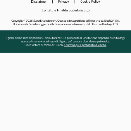
Disclaimer
|
Privacy
|
Cookie Policy
Contatti e Finalità SuperEnalotto
Copyright © 2026 SuperEnalotto.com. Questo sito appartiene ed è gestito da Giochi24 S.r.l.
Unipersonale Società soggetta alla direzione e coordinamento di Lotto.com Holdings LTD.
I giochi online sono disponibili su siti autorizzati. Le probabilità di vincita sono disponibili sul sito degli
operatori o su www.adm.gov.it. Il gioco può causare dipendenza patologica.
Gioco vietato ai minori di 18 anni.
Controlla qui le probabilità di vincita.