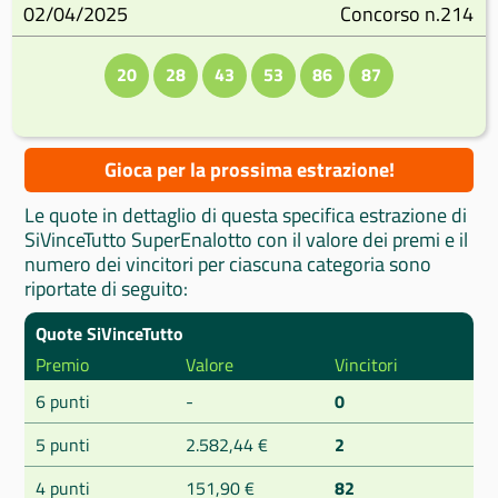
02/04/2025
Concorso n.214
20
28
43
53
86
87
Gioca per la prossima estrazione!
Le quote in dettaglio di questa specifica estrazione di
SiVinceTutto SuperEnalotto con il valore dei premi e il
numero dei vincitori per ciascuna categoria sono
riportate di seguito:
Quote SiVinceTutto
Premio
Valore
Vincitori
6 punti
-
0
5 punti
2.582,44 €
2
4 punti
151,90 €
82