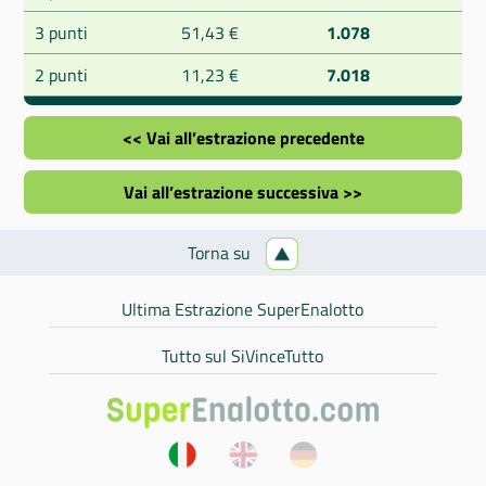
3 punti
51,43 €
1.078
2 punti
11,23 €
7.018
<< Vai all’estrazione precedente
Vai all’estrazione successiva >>
Torna su
Ultima Estrazione SuperEnalotto
Tutto sul SiVinceTutto