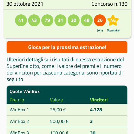
30 ottobre 2021
Concorso n.130
41
43
79
31
20
48
26
46
Jolly
Superstar
Gioca per la prossima estrazione!
Ulteriori dettagli sui risultati di questa estrazione del
SuperEnalotto, come il valore dei premi e il numero
dei vincitori per ciascuna categoria, sono riportati di
seguito:
Quote WinBox
Premio
Valore
Vincitori
WinBox 1
25,00 €
4.728
WinBox 2
500,00 €
3
WinBox 3
100,00 €
30