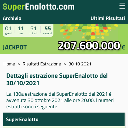
Archivio
Ultimi Risultati
01
11
51
55
giorni
ore
minuti
secondi
207.600.000
JACKPOT
€
Home
Risultati Estrazione
30 10 2021
Dettagli estrazione SuperEnalotto del
30/10/2021
La 130a estrazione del SuperEnalotto del 2021 è
avvenuta 30 ottobre 2021 alle ore 20:00. I numeri
estratti sono i seguenti:
SuperEnalotto