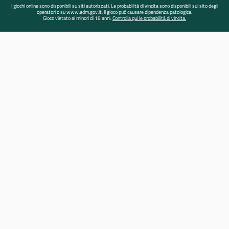
I giochi online sono disponibili su siti autorizzati. Le probabilità di vincita sono disponibili sul sito degli
operatori o su www.adm.gov.it. Il gioco può causare dipendenza patologica.
Gioco vietato ai minori di 18 anni.
Controlla qui le probabilità di vincita.