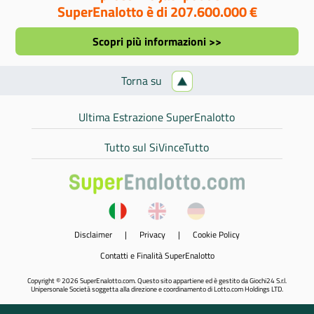
SuperEnalotto è di 207.600.000 €
Scopri più informazioni >>
Torna su
Ultima Estrazione SuperEnalotto
Tutto sul SiVinceTutto
Disclaimer
|
Privacy
|
Cookie Policy
Contatti e Finalità SuperEnalotto
Copyright © 2026 SuperEnalotto.com. Questo sito appartiene ed è gestito da Giochi24 S.r.l.
Unipersonale Società soggetta alla direzione e coordinamento di Lotto.com Holdings LTD.