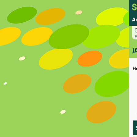
A
gi
J
H