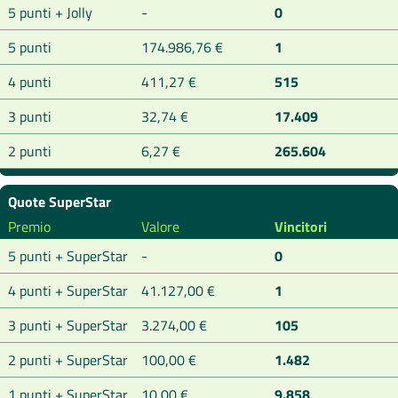
5 punti + Jolly
-
0
5 punti
174.986,76 €
1
4 punti
411,27 €
515
3 punti
32,74 €
17.409
2 punti
6,27 €
265.604
Quote SuperStar
Premio
Valore
Vincitori
5 punti + SuperStar
-
0
4 punti + SuperStar
41.127,00 €
1
3 punti + SuperStar
3.274,00 €
105
2 punti + SuperStar
100,00 €
1.482
1 punti + SuperStar
10,00 €
9.858