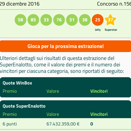
29 dicembre 2016
Concorso n.15
58
85
33
76
31
38
25
37
Jolly
Superstar
Gioca per la prossima estrazione!
Ulteriori dettagli sui risultati di questa estrazione del
SuperEnalotto, come il valore dei premi e il numero dei
vincitori per ciascuna categoria, sono riportati di seguito:
Quote WinBox
Premio
Valore
Vincitori
Quote SuperEnalotto
Premio
Valore
Vincitori
6 punti
67.432.359,00 €
0