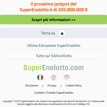
Il prossimo jackpot del
SuperEnalotto è di 205.800.000 €
Scopri più informazioni >>
Torna su
Ultima Estrazione SuperEnalotto
Tutto sul SiVinceTutto
Disclaimer
|
Privacy
|
Cookie Policy
Contatti e Finalità SuperEnalotto
Copyright © 2026 SuperEnalotto.com. Questo sito appartiene ed è gestito da Giochi24 S.r.l. Unipersonale
Società soggetta alla direzione e coordinamento di Lotto.com Holdings LTD.