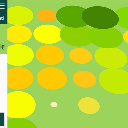
ati
€