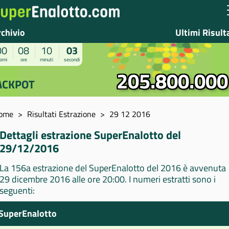
rchivio
Ultimi Risult
00
08
10
03
orni
ore
minuti
secondi
205.800.000
ACKPOT
ome
Risultati Estrazione
29 12 2016
Dettagli estrazione SuperEnalotto del
29/12/2016
La 156a estrazione del SuperEnalotto del 2016 è avvenuta
29 dicembre 2016 alle ore 20:00. I numeri estratti sono i
seguenti:
SuperEnalotto