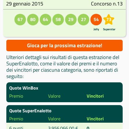
29 gennaio 2015
Concorso n.13
67
80
64
58
29
27
54
73
Jolly
Superstar
Gioca per la prossima estrazione!
Ulteriori dettagli sui risultati di questa estrazione del
SuperEnalotto, come il valore dei premi e il numero
dei vincitori per ciascuna categoria, sono riportati di
seguito:
Quote WinBox
Premio
Valore
Vincitori
Quote SuperEnalotto
Premio
Valore
Vincitori
6 punti
3.956.066,00 €
0