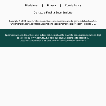
Disclaimer
|
Privacy
|
Cookie Policy
Contatti e Finalità SuperEnalotto
Copyright © 2026 SuperEnalotto.com. Questo sito appartiene ed è gestito da Giochi24 S.r.l.
Unipersonale Società soggetta alla direzione e coordinamento di Lotto.com Holdings LTD.
I giochi online sono disponibili su siti autorizzati. Le probabilità di vincita sono disponibili sul sito degli
operatori o su www.adm.gov.it. Il gioco può causare dipendenza patologica.
Gioco vietato ai minori di 18 anni.
Controlla qui le probabilità di vincita.