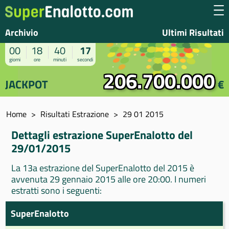
Archivio
Ultimi Risultati
00
18
40
17
giorni
ore
minuti
secondi
206.700.000
JACKPOT
€
Home
Risultati Estrazione
29 01 2015
Dettagli estrazione SuperEnalotto del
29/01/2015
La 13a estrazione del SuperEnalotto del 2015 è
avvenuta 29 gennaio 2015 alle ore 20:00. I numeri
estratti sono i seguenti:
SuperEnalotto