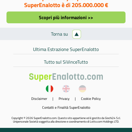
SuperEnalotto è di 205.000.000 €
Scopri più informazioni >>
Torna su
Ultima Estrazione SuperEnalotto
Tutto sul SiVinceTutto
Disclaimer
|
Privacy
|
Cookie Policy
Contatti e Finalità SuperEnalotto
Copyright © 2026 SuperEnalotto.com. Questo sito appartiene ed è gestito da Giochi24 S.r.l.
Unipersonale Società soggetta alla direzione e coordinamento di Lotto.com Holdings LTD.