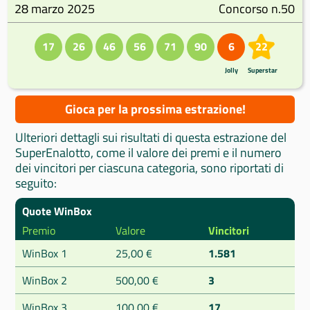
28 marzo 2025
Concorso n.50
17
26
46
56
71
90
6
22
Jolly
Superstar
Gioca per la prossima estrazione!
Ulteriori dettagli sui risultati di questa estrazione del
SuperEnalotto, come il valore dei premi e il numero
dei vincitori per ciascuna categoria, sono riportati di
seguito:
Quote WinBox
Premio
Valore
Vincitori
WinBox 1
25,00 €
1.581
WinBox 2
500,00 €
3
WinBox 3
100,00 €
17