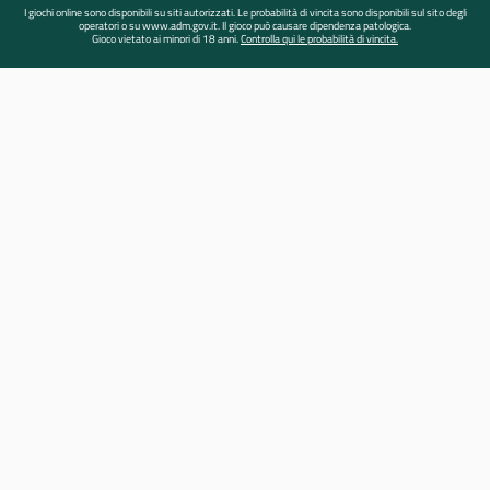
I giochi online sono disponibili su siti autorizzati. Le probabilità di vincita sono disponibili sul sito degli
operatori o su www.adm.gov.it. Il gioco può causare dipendenza patologica.
Gioco vietato ai minori di 18 anni.
Controlla qui le probabilità di vincita.