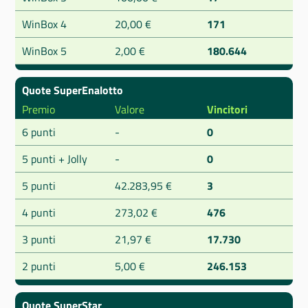
WinBox 4
20,00 €
171
WinBox 5
2,00 €
180.644
Quote SuperEnalotto
Premio
Valore
Vincitori
6 punti
-
0
5 punti + Jolly
-
0
5 punti
42.283,95 €
3
4 punti
273,02 €
476
3 punti
21,97 €
17.730
2 punti
5,00 €
246.153
Quote SuperStar