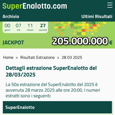
Archivio
Ultimi Risultati
00
07
11
27
giorni
ore
minuti
secondi
205.000.000
JACKPOT
€
Home
Risultati Estrazione
28 03 2025
Dettagli estrazione SuperEnalotto del
28/03/2025
La 50a estrazione del SuperEnalotto del 2025 è
avvenuta 28 marzo 2025 alle ore 20:00. I numeri
estratti sono i seguenti:
SuperEnalotto