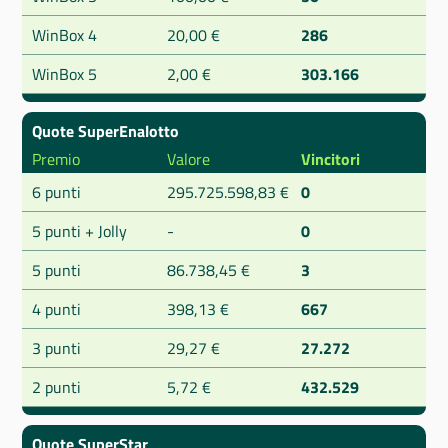
WinBox 4
20,00 €
286
WinBox 5
2,00 €
303.166
Quote SuperEnalotto
Premio
Valore
Vincitori
6 punti
295.725.598,83 €
0
5 punti + Jolly
-
0
5 punti
86.738,45 €
3
4 punti
398,13 €
667
3 punti
29,27 €
27.272
2 punti
5,72 €
432.529
Quote SuperStar