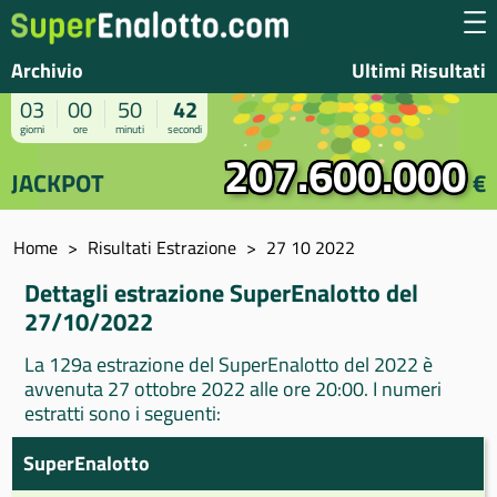
Archivio
Ultimi Risultati
03
00
50
42
giorni
ore
minuti
secondi
207.600.000
JACKPOT
€
Home
Risultati Estrazione
27 10 2022
Dettagli estrazione SuperEnalotto del
27/10/2022
La 129a estrazione del SuperEnalotto del 2022 è
avvenuta 27 ottobre 2022 alle ore 20:00. I numeri
estratti sono i seguenti:
SuperEnalotto