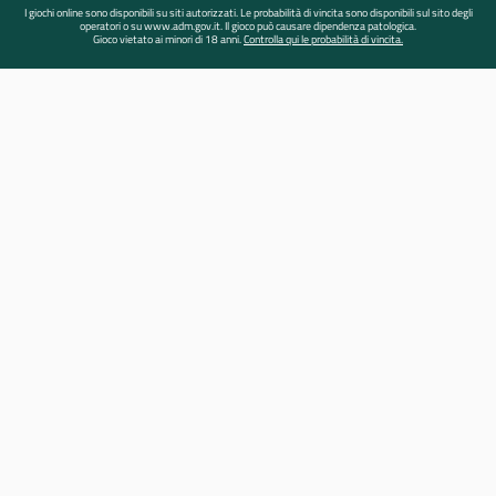
I giochi online sono disponibili su siti autorizzati. Le probabilità di vincita sono disponibili sul sito degli
operatori o su www.adm.gov.it. Il gioco può causare dipendenza patologica.
Gioco vietato ai minori di 18 anni.
Controlla qui le probabilità di vincita.