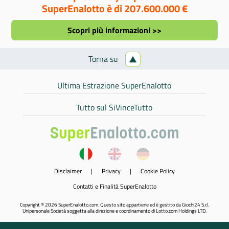
SuperEnalotto è di 207.600.000 €
Scopri più informazioni >>
Torna su
Ultima Estrazione SuperEnalotto
Tutto sul SiVinceTutto
Disclaimer
|
Privacy
|
Cookie Policy
Contatti e Finalità SuperEnalotto
Copyright © 2026 SuperEnalotto.com. Questo sito appartiene ed è gestito da Giochi24 S.r.l.
Unipersonale Società soggetta alla direzione e coordinamento di Lotto.com Holdings LTD.