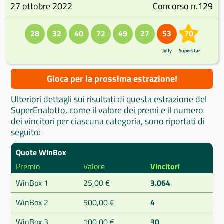
27 ottobre 2022
Concorso n.129
28
32
40
72
49
27
53
70
Jolly
Superstar
Gioca per la prossima estrazione!
Ulteriori dettagli sui risultati di questa estrazione del
SuperEnalotto, come il valore dei premi e il numero
dei vincitori per ciascuna categoria, sono riportati di
seguito:
Quote WinBox
Premio
Valore
Vincitori
WinBox 1
25,00 €
3.064
WinBox 2
500,00 €
4
WinBox 3
100,00 €
30