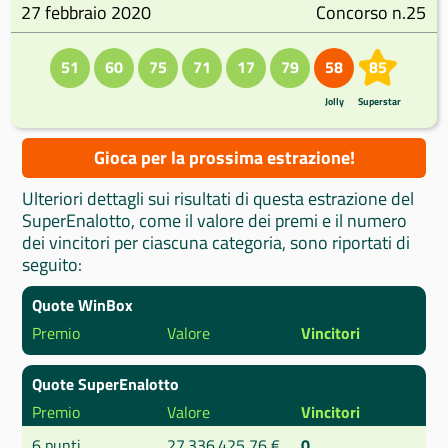
27 febbraio 2020
Concorso n.25
51
60
75
71
17
79
58
85
Jolly
Superstar
Gioca per la prossima estrazione!
Ulteriori dettagli sui risultati di questa estrazione del
SuperEnalotto, come il valore dei premi e il numero
dei vincitori per ciascuna categoria, sono riportati di
seguito:
Quote WinBox
Premio
Valore
Vincitori
Quote SuperEnalotto
Premio
Valore
Vincitori
6 punti
27.336.425,76 €
0