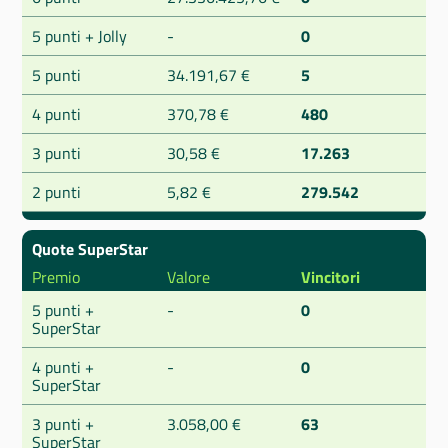
5 punti + Jolly
-
0
5 punti
34.191,67 €
5
4 punti
370,78 €
480
3 punti
30,58 €
17.263
2 punti
5,82 €
279.542
Quote SuperStar
Premio
Valore
Vincitori
5 punti +
-
0
SuperStar
4 punti +
-
0
SuperStar
3 punti +
3.058,00 €
63
SuperStar