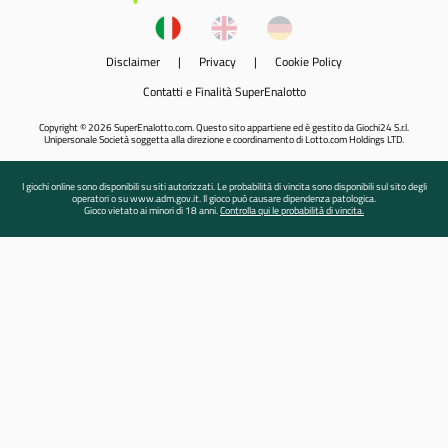
Disclaimer
|
Privacy
|
Cookie Policy
Contatti e Finalità SuperEnalotto
Copyright © 2026 SuperEnalotto.com. Questo sito appartiene ed è gestito da Giochi24 S.r.l.
Unipersonale Società soggetta alla direzione e coordinamento di Lotto.com Holdings LTD.
I giochi online sono disponibili su siti autorizzati. Le probabilità di vincita sono disponibili sul sito degli
operatori o su www.adm.gov.it. Il gioco può causare dipendenza patologica.
Gioco vietato ai minori di 18 anni.
Controlla qui le probabilità di vincita.