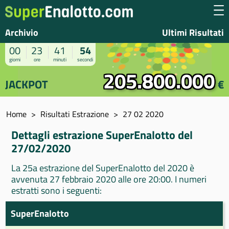
Archivio
Ultimi Risultati
00
23
41
54
giorni
ore
minuti
secondi
205.800.000
JACKPOT
€
Home
Risultati Estrazione
27 02 2020
Dettagli estrazione SuperEnalotto del
27/02/2020
La 25a estrazione del SuperEnalotto del 2020 è
avvenuta 27 febbraio 2020 alle ore 20:00. I numeri
estratti sono i seguenti:
SuperEnalotto