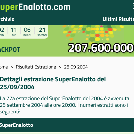
rchivio
Ultimi Risult
02
11
06
21
orni
ore
minuti
secondi
207.600.000
ACKPOT
ome
Risultati Estrazione
25 09 2004
Dettagli estrazione SuperEnalotto del
25/09/2004
La 77a estrazione del SuperEnalotto del 2004 è avvenuta
25 settembre 2004 alle ore 20:00. I numeri estratti sono i
seguenti:
SuperEnalotto