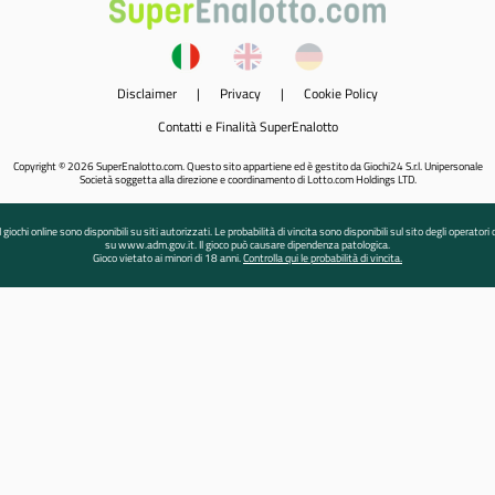
Disclaimer
|
Privacy
|
Cookie Policy
Contatti e Finalità SuperEnalotto
Copyright © 2026 SuperEnalotto.com. Questo sito appartiene ed è gestito da Giochi24 S.r.l. Unipersonale
Società soggetta alla direzione e coordinamento di Lotto.com Holdings LTD.
I giochi online sono disponibili su siti autorizzati. Le probabilità di vincita sono disponibili sul sito degli operatori 
su www.adm.gov.it. Il gioco può causare dipendenza patologica.
Gioco vietato ai minori di 18 anni.
Controlla qui le probabilità di vincita.