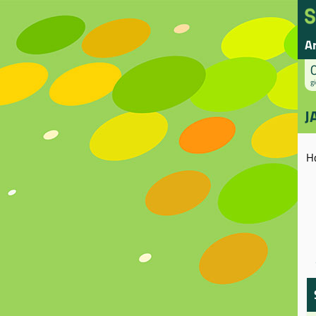
A
gi
J
H