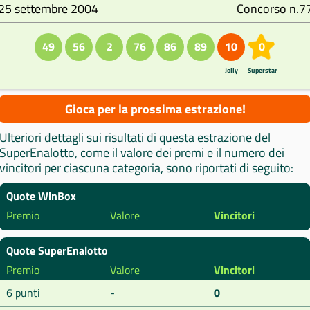
25 settembre 2004
Concorso n.7
49
56
2
76
86
89
10
0
Jolly
Superstar
Gioca per la prossima estrazione!
Ulteriori dettagli sui risultati di questa estrazione del
SuperEnalotto, come il valore dei premi e il numero dei
vincitori per ciascuna categoria, sono riportati di seguito:
Quote WinBox
Premio
Valore
Vincitori
Quote SuperEnalotto
Premio
Valore
Vincitori
6 punti
-
0