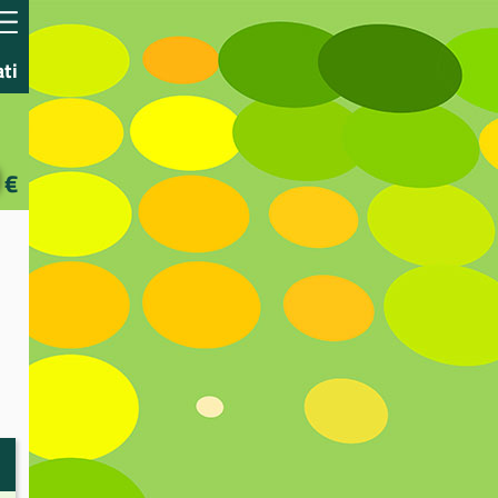
ati
€