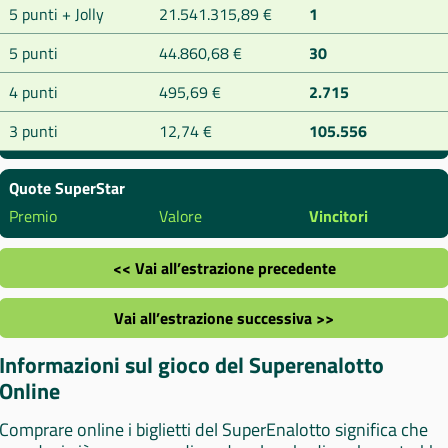
5 punti + Jolly
21.541.315,89 €
1
5 punti
44.860,68 €
30
4 punti
495,69 €
2.715
3 punti
12,74 €
105.556
Quote SuperStar
Premio
Valore
Vincitori
<< Vai all’estrazione precedente
Vai all’estrazione successiva >>
Informazioni sul gioco del Superenalotto
Online
Comprare online i biglietti del SuperEnalotto significa che