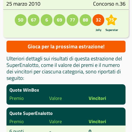
25 marzo 2010
Concorso n.36
50
67
6
69
77
88
32
75
Jolly
Superstar
Gioca per la prossima estrazione!
Ulteriori dettagli sui risultati di questa estrazione del
SuperEnalotto, come il valore dei premi e il numero
dei vincitori per ciascuna categoria, sono riportati di
seguito:
Quote WinBox
Premio
Valore
Vincitori
Quote SuperEnalotto
Premio
Valore
Vincitori
6 punti
-
0