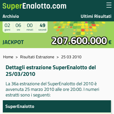
Archivio
Ultimi Risultati
02
06
00
49
giorni
ore
minuti
secondi
207.600.000
JACKPOT
€
Home
Risultati Estrazione
25 03 2010
Dettagli estrazione SuperEnalotto del
25/03/2010
La 36a estrazione del SuperEnalotto del 2010 è
avvenuta 25 marzo 2010 alle ore 20:00. I numeri
estratti sono i seguenti:
SuperEnalotto