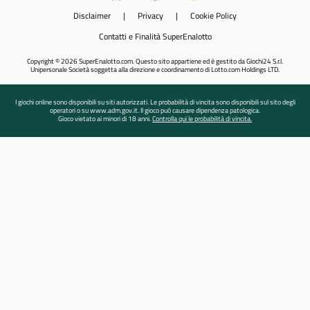
Disclaimer
|
Privacy
|
Cookie Policy
Contatti e Finalità SuperEnalotto
Copyright © 2026 SuperEnalotto.com. Questo sito appartiene ed è gestito da Giochi24 S.r.l.
Unipersonale Società soggetta alla direzione e coordinamento di Lotto.com Holdings LTD.
I giochi online sono disponibili su siti autorizzati. Le probabilità di vincita sono disponibili sul sito degli
operatori o su www.adm.gov.it. Il gioco può causare dipendenza patologica.
Gioco vietato ai minori di 18 anni.
Controlla qui le probabilità di vincita.