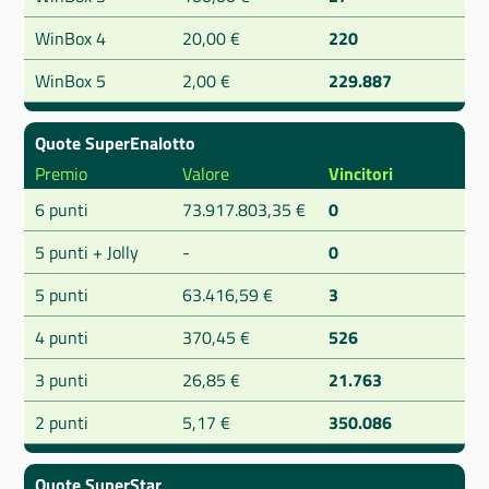
WinBox 4
20,00 €
220
WinBox 5
2,00 €
229.887
Quote SuperEnalotto
Premio
Valore
Vincitori
6 punti
73.917.803,35 €
0
5 punti + Jolly
-
0
5 punti
63.416,59 €
3
4 punti
370,45 €
526
3 punti
26,85 €
21.763
2 punti
5,17 €
350.086
Quote SuperStar