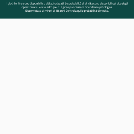
I giochi online sono disponibili su siti autorizzati. Le probabilità di vincita sono disponibili sul sito degli
operatori o su www.adm.gov.it. Il gioco può causare dipendenza patologica.
Gioco vietato ai minori di 18 anni.
Controlla qui le probabilità di vincita.