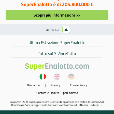
SuperEnalotto è di 205.800.000 €
Scopri più informazioni >>
Torna su
Ultima Estrazione SuperEnalotto
Tutto sul SiVinceTutto
Disclaimer
|
Privacy
|
Cookie Policy
Contatti e Finalità SuperEnalotto
Copyright © 2026 SuperEnalotto.com. Questo sito appartiene ed è gestito da Giochi24 S.r.l.
Unipersonale Società soggetta alla direzione e coordinamento di Lotto.com Holdings LTD.