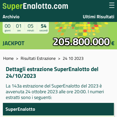
Archivio
Ultimi Risultati
00
01
05
54
giorni
ore
minuti
secondi
205.800.000
JACKPOT
€
Home
Risultati Estrazione
24 10 2023
Dettagli estrazione SuperEnalotto del
24/10/2023
La 143a estrazione del SuperEnalotto del 2023 è
avvenuta 24 ottobre 2023 alle ore 20:00. I numeri
estratti sono i seguenti:
SuperEnalotto