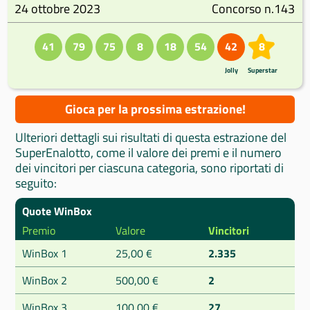
24 ottobre 2023
Concorso n.143
41
79
75
8
18
54
42
8
Jolly
Superstar
Gioca per la prossima estrazione!
Ulteriori dettagli sui risultati di questa estrazione del
SuperEnalotto, come il valore dei premi e il numero
dei vincitori per ciascuna categoria, sono riportati di
seguito:
Quote WinBox
Premio
Valore
Vincitori
WinBox 1
25,00 €
2.335
WinBox 2
500,00 €
2
WinBox 3
100,00 €
27