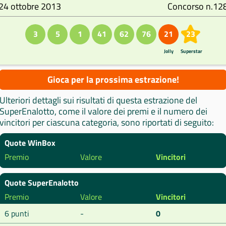
24 ottobre 2013
Concorso n.12
3
5
1
41
62
76
21
23
Jolly
Superstar
Gioca per la prossima estrazione!
Ulteriori dettagli sui risultati di questa estrazione del
SuperEnalotto, come il valore dei premi e il numero dei
vincitori per ciascuna categoria, sono riportati di seguito:
Quote WinBox
Premio
Valore
Vincitori
Quote SuperEnalotto
Premio
Valore
Vincitori
6 punti
-
0