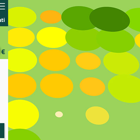
ati
€