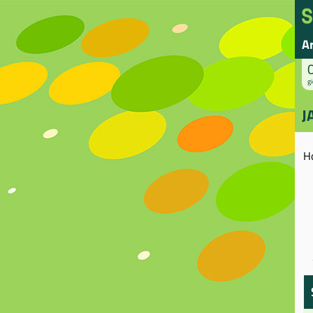
A
gi
J
H