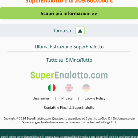
SuperEnalotto è di 205.800.000 €
Scopri più informazioni >>
Torna su
Ultima Estrazione SuperEnalotto
Tutto sul SiVinceTutto
Disclaimer
|
Privacy
|
Cookie Policy
Contatti e Finalità SuperEnalotto
Copyright © 2026 SuperEnalotto.com. Questo sito appartiene ed è gestito da Giochi24 S.r.l. Unipersonale
Società soggetta alla direzione e coordinamento di Lotto.com Holdings LTD.
I giochi online sono disponibili su siti autorizzati. Le probabilità di vincita sono disponibili sul sito degli operatori 