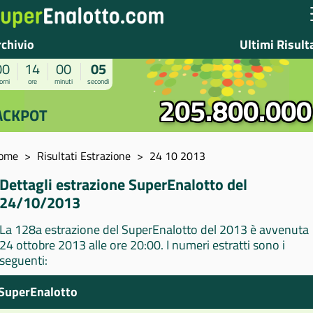
rchivio
Ultimi Risult
00
14
00
05
orni
ore
minuti
secondi
205.800.000
ACKPOT
ome
Risultati Estrazione
24 10 2013
Dettagli estrazione SuperEnalotto del
24/10/2013
La 128a estrazione del SuperEnalotto del 2013 è avvenuta
24 ottobre 2013 alle ore 20:00. I numeri estratti sono i
seguenti:
SuperEnalotto