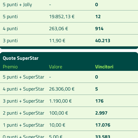
5 punti + Jolly
-
0
5 punti
19.852,13 €
12
4 punti
263,06 €
914
3 punti
11,90 €
40.213
Quote SuperStar
Premio
Valore
Vincitori
5 punti + SuperStar
-
0
4 punti + SuperStar
26.306,00 €
5
3 punti + SuperStar
1.190,00 €
176
2 punti + SuperStar
100,00 €
2.997
1 punti + SuperStar
10,00 €
17.076
0 punti + SuperStar
5,00 €
33.583