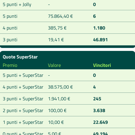
5 punti + Jolly
-
0
5 punti
75.864,40 €
6
4 punti
385,75 €
1.180
3 punti
19,41 €
46.891
Quote SuperStar
Premio
Valore
Vincitori
5 punti + SuperStar
-
0
4 punti + SuperStar
38.575,00 €
4
3 punti + SuperStar
1.941,00 €
245
2 punti + SuperStar
100,00 €
3.638
1 punti + SuperStar
10,00 €
22.649
0 punti + SuperStar
5,00 €
49.194