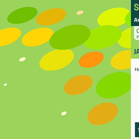
A
gi
J
H