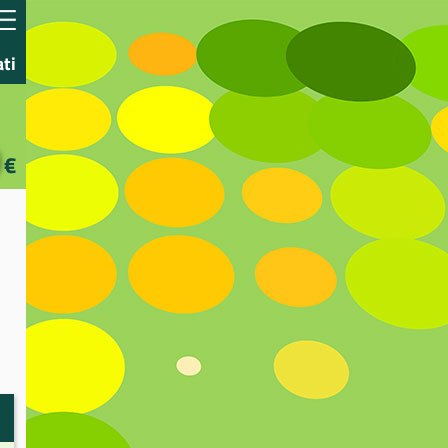
ati
€