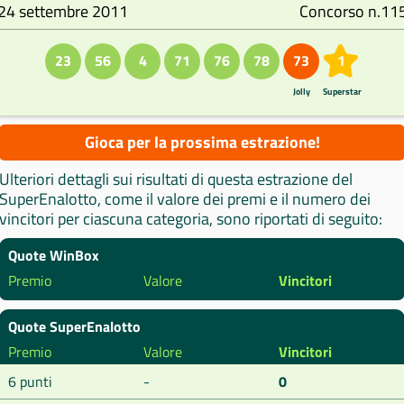
24 settembre 2011
Concorso n.11
23
56
4
71
76
78
73
1
Jolly
Superstar
Gioca per la prossima estrazione!
Ulteriori dettagli sui risultati di questa estrazione del
SuperEnalotto, come il valore dei premi e il numero dei
vincitori per ciascuna categoria, sono riportati di seguito:
Quote WinBox
Premio
Valore
Vincitori
Quote SuperEnalotto
Premio
Valore
Vincitori
6 punti
-
0