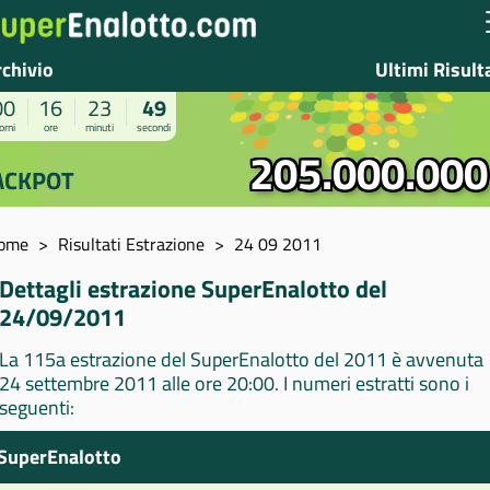
rchivio
Ultimi Risult
00
16
23
48
orni
ore
minuti
secondi
205.000.000
ACKPOT
ome
Risultati Estrazione
24 09 2011
Dettagli estrazione SuperEnalotto del
24/09/2011
La 115a estrazione del SuperEnalotto del 2011 è avvenuta
24 settembre 2011 alle ore 20:00. I numeri estratti sono i
seguenti:
SuperEnalotto