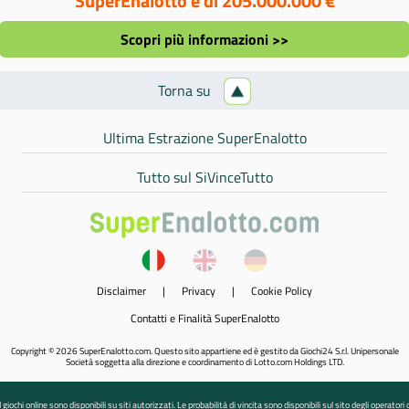
SuperEnalotto è di 205.000.000 €
Scopri più informazioni >>
Torna su
Ultima Estrazione SuperEnalotto
Tutto sul SiVinceTutto
Disclaimer
|
Privacy
|
Cookie Policy
Contatti e Finalità SuperEnalotto
Copyright © 2026 SuperEnalotto.com. Questo sito appartiene ed è gestito da Giochi24 S.r.l. Unipersonale
Società soggetta alla direzione e coordinamento di Lotto.com Holdings LTD.
I giochi online sono disponibili su siti autorizzati. Le probabilità di vincita sono disponibili sul sito degli operatori 