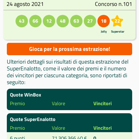
24 agosto 2021
Concorso n.101
43
66
12
48
63
27
18
22
Jolly
Superstar
Gioca per la prossima estrazione!
Ulteriori dettagli sui risultati di questa estrazione del
SuperEnalotto, come il valore dei premi e il numero
dei vincitori per ciascuna categoria, sono riportati di
seguito:
Quote WinBox
Premio
Valore
Vincitori
Quote SuperEnalotto
Premio
Valore
Vincitori
6 punti
71.306.366,40 €
0