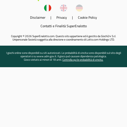
Disclaimer
|
Privacy
|
Cookie Policy
Contatti e Finalità SuperEnalotto
Copyright © 2026 SuperEnalotto.com. Questo sito appartiene ed è gestito da Giochi24 S.r.l.
Unipersonale Società soggetta alla direzione e coordinamento di Lotto.com Holdings LTD.
I giochi online sono disponibili su siti autorizzati. Le probabilità di vincita sono disponibili sul sito degli
operatori o su www.adm.gov.it. Il gioco può causare dipendenza patologica.
Gioco vietato ai minori di 18 anni.
Controlla qui le probabilità di vincita.