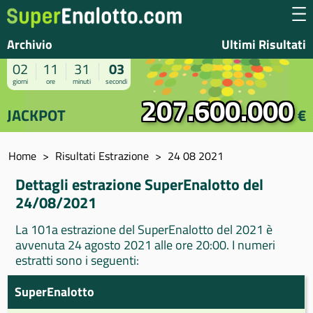
Archivio
Ultimi Risultati
02
11
31
03
giorni
ore
minuti
secondi
207.600.000
JACKPOT
€
Home
Risultati Estrazione
24 08 2021
Dettagli estrazione SuperEnalotto del
24/08/2021
La 101a estrazione del SuperEnalotto del 2021 è
avvenuta 24 agosto 2021 alle ore 20:00. I numeri
estratti sono i seguenti:
SuperEnalotto