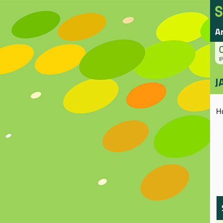
A
gi
J
H