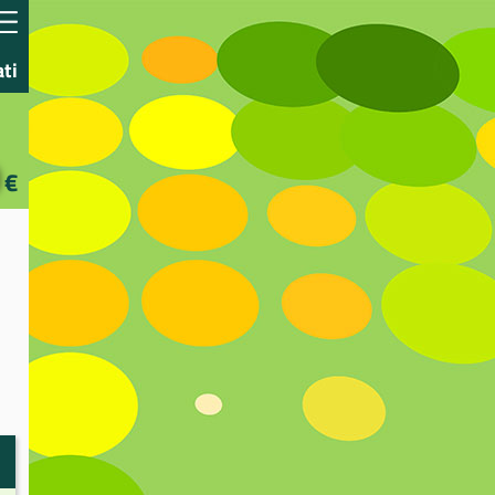
ati
€