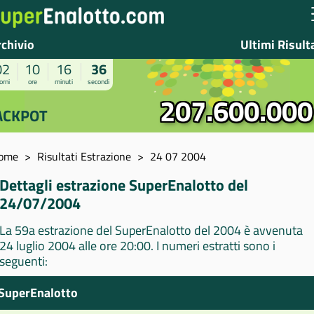
rchivio
Ultimi Risult
02
10
16
36
orni
ore
minuti
secondi
207.600.000
ACKPOT
ome
Risultati Estrazione
24 07 2004
Dettagli estrazione SuperEnalotto del
24/07/2004
La 59a estrazione del SuperEnalotto del 2004 è avvenuta
24 luglio 2004 alle ore 20:00. I numeri estratti sono i
seguenti:
SuperEnalotto