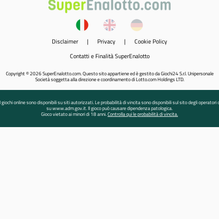
Disclaimer
|
Privacy
|
Cookie Policy
Contatti e Finalità SuperEnalotto
Copyright © 2026 SuperEnalotto.com. Questo sito appartiene ed è gestito da Giochi24 S.r.l. Unipersonale
Società soggetta alla direzione e coordinamento di Lotto.com Holdings LTD.
I giochi online sono disponibili su siti autorizzati. Le probabilità di vincita sono disponibili sul sito degli operatori 
su www.adm.gov.it. Il gioco può causare dipendenza patologica.
Gioco vietato ai minori di 18 anni.
Controlla qui le probabilità di vincita.