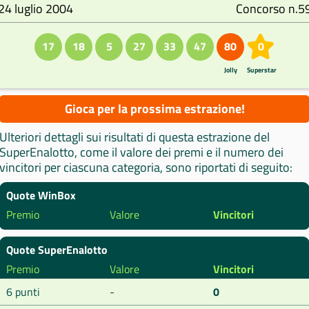
24 luglio 2004
Concorso n.5
17
18
5
27
33
47
80
0
Jolly
Superstar
Gioca per la prossima estrazione!
Ulteriori dettagli sui risultati di questa estrazione del
SuperEnalotto, come il valore dei premi e il numero dei
vincitori per ciascuna categoria, sono riportati di seguito:
Quote WinBox
Premio
Valore
Vincitori
Quote SuperEnalotto
Premio
Valore
Vincitori
6 punti
-
0