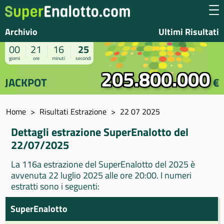
Archivio
Ultimi Risultati
00
21
16
25
giorni
ore
minuti
secondi
205.800.000
JACKPOT
€
Home
Risultati Estrazione
22 07 2025
Dettagli estrazione SuperEnalotto del
22/07/2025
La 116a estrazione del SuperEnalotto del 2025 è
avvenuta 22 luglio 2025 alle ore 20:00. I numeri
estratti sono i seguenti:
SuperEnalotto