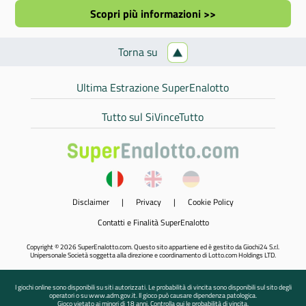
Scopri più informazioni >>
Torna su
Ultima Estrazione SuperEnalotto
Tutto sul SiVinceTutto
Disclaimer
|
Privacy
|
Cookie Policy
Contatti e Finalità SuperEnalotto
Copyright © 2026 SuperEnalotto.com. Questo sito appartiene ed è gestito da Giochi24 S.r.l.
Unipersonale Società soggetta alla direzione e coordinamento di Lotto.com Holdings LTD.
I giochi online sono disponibili su siti autorizzati. Le probabilità di vincita sono disponibili sul sito degli
operatori o su www.adm.gov.it. Il gioco può causare dipendenza patologica.
Gioco vietato ai minori di 18 anni.
Controlla qui le probabilità di vincita.