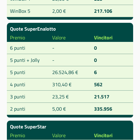
WinBox 5
2,00 €
217.106
Quote SuperEnalotto
Premio
Valore
Vincitori
6 punti
-
0
5 punti + Jolly
-
0
5 punti
26.524,86 €
6
4 punti
310,40 €
562
3 punti
23,25 €
21.517
2 punti
5,00 €
335.956
Quote SuperStar
Premio
Valore
Vincitori