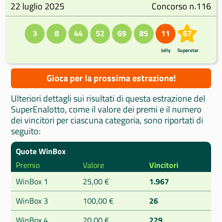
22 luglio 2025
Concorso n.116
3
8
44
52
69
85
11
67
Jolly
Superstar
Gioca per la prossima estrazione!
Ulteriori dettagli sui risultati di questa estrazione del
SuperEnalotto, come il valore dei premi e il numero
dei vincitori per ciascuna categoria, sono riportati di
seguito:
Quote WinBox
Premio
Valore
Vincitori
WinBox 1
25,00 €
1.967
WinBox 3
100,00 €
26
WinBox 4
20,00 €
229