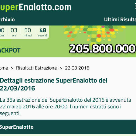
rchivio
Ultimi Risult
00
03
50
48
orni
ore
minuti
secondi
205.800.000
ACKPOT
ome
Risultati Estrazione
22 03 2016
Dettagli estrazione SuperEnalotto del
22/03/2016
La 35a estrazione del SuperEnalotto del 2016 è avvenuta
22 marzo 2016 alle ore 20:00. I numeri estratti sono i
seguenti:
SuperEnalotto