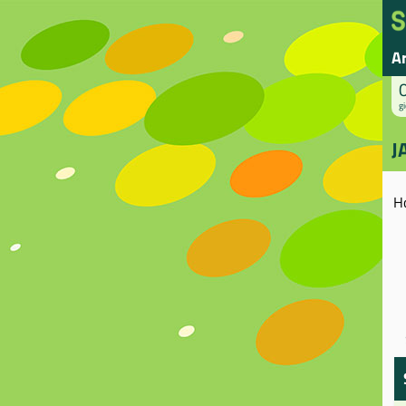
A
gi
J
H