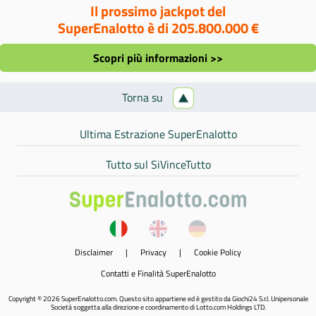
Il prossimo jackpot del
SuperEnalotto è di 205.800.000 €
Scopri più informazioni >>
Torna su
Ultima Estrazione SuperEnalotto
Tutto sul SiVinceTutto
Disclaimer
|
Privacy
|
Cookie Policy
Contatti e Finalità SuperEnalotto
Copyright © 2026 SuperEnalotto.com. Questo sito appartiene ed è gestito da Giochi24 S.r.l. Unipersonale
Società soggetta alla direzione e coordinamento di Lotto.com Holdings LTD.