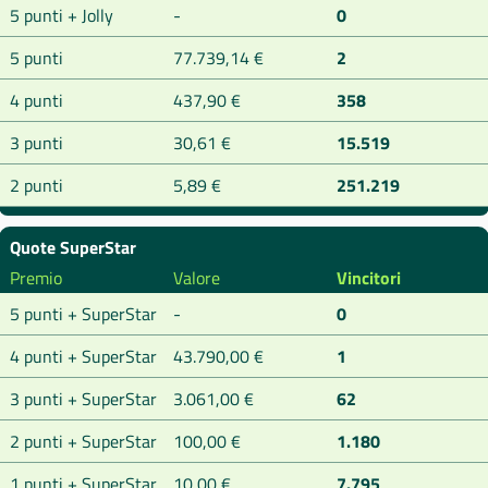
5 punti + Jolly
-
0
5 punti
77.739,14 €
2
4 punti
437,90 €
358
3 punti
30,61 €
15.519
2 punti
5,89 €
251.219
Quote SuperStar
Premio
Valore
Vincitori
5 punti + SuperStar
-
0
4 punti + SuperStar
43.790,00 €
1
3 punti + SuperStar
3.061,00 €
62
2 punti + SuperStar
100,00 €
1.180
1 punti + SuperStar
10,00 €
7.795