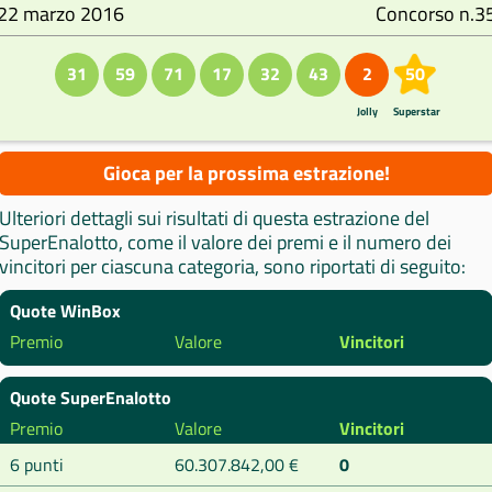
22 marzo 2016
Concorso n.3
31
59
71
17
32
43
2
50
Jolly
Superstar
Gioca per la prossima estrazione!
Ulteriori dettagli sui risultati di questa estrazione del
SuperEnalotto, come il valore dei premi e il numero dei
vincitori per ciascuna categoria, sono riportati di seguito:
Quote WinBox
Premio
Valore
Vincitori
Quote SuperEnalotto
Premio
Valore
Vincitori
6 punti
60.307.842,00 €
0