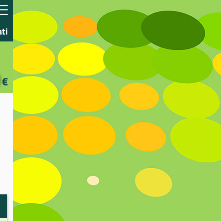
ati
€