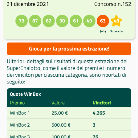
21 dicembre 2021
Concorso n.152
79
87
62
30
61
49
63
48
Jolly
Superstar
Gioca per la prossima estrazione!
Ulteriori dettagli sui risultati di questa estrazione del
SuperEnalotto, come il valore dei premi e il numero
dei vincitori per ciascuna categoria, sono riportati di
seguito:
Quote WinBox
Premio
Valore
Vincitori
WinBox 1
25,00 €
4.265
WinBox 2
500,00 €
3
WinBox 3
100,00 €
26