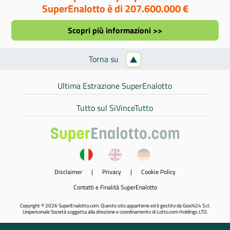
SuperEnalotto è di 207.600.000 €
Scopri più informazioni >>
Torna su
Ultima Estrazione SuperEnalotto
Tutto sul SiVinceTutto
Disclaimer
|
Privacy
|
Cookie Policy
Contatti e Finalità SuperEnalotto
Copyright © 2026 SuperEnalotto.com. Questo sito appartiene ed è gestito da Giochi24 S.r.l.
Unipersonale Società soggetta alla direzione e coordinamento di Lotto.com Holdings LTD.