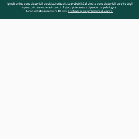
I giochi online sono disponibili su siti autorizzati. Le probabilità di vincita sono disponibili sul sito degli
operatori o su www.adm.gov.it. Il gioco può causare dipendenza patologica.
Gioco vietato ai minori di 18 anni.
Controlla qui le probabilità di vincita.