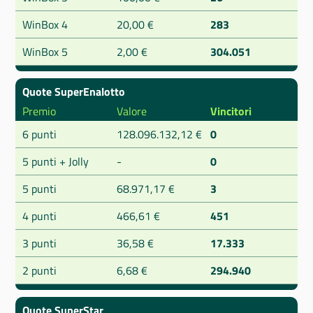
WinBox 4
20,00 €
283
WinBox 5
2,00 €
304.051
Quote SuperEnalotto
Premio
Valore
Vincitori
6 punti
128.096.132,12 €
0
5 punti + Jolly
-
0
5 punti
68.971,17 €
3
4 punti
466,61 €
451
3 punti
36,58 €
17.333
2 punti
6,68 €
294.940
Quote SuperStar