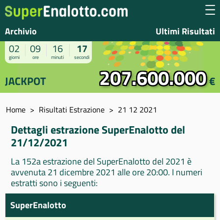
Archivio
Ultimi Risultati
02
09
16
17
giorni
ore
minuti
secondi
207.600.000
JACKPOT
€
Home
Risultati Estrazione
21 12 2021
Dettagli estrazione SuperEnalotto del
21/12/2021
La 152a estrazione del SuperEnalotto del 2021 è
avvenuta 21 dicembre 2021 alle ore 20:00. I numeri
estratti sono i seguenti:
SuperEnalotto