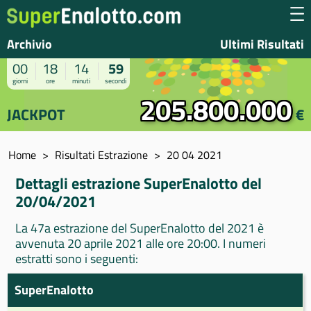
Archivio
Ultimi Risultati
00
18
14
59
giorni
ore
minuti
secondi
205.800.000
JACKPOT
€
Home
Risultati Estrazione
20 04 2021
Dettagli estrazione SuperEnalotto del
20/04/2021
La 47a estrazione del SuperEnalotto del 2021 è
avvenuta 20 aprile 2021 alle ore 20:00. I numeri
estratti sono i seguenti:
SuperEnalotto