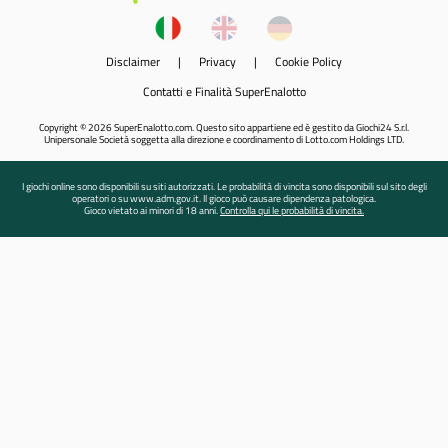
Disclaimer
|
Privacy
|
Cookie Policy
Contatti e Finalità SuperEnalotto
Copyright © 2026 SuperEnalotto.com. Questo sito appartiene ed è gestito da Giochi24 S.r.l.
Unipersonale Società soggetta alla direzione e coordinamento di Lotto.com Holdings LTD.
I giochi online sono disponibili su siti autorizzati. Le probabilità di vincita sono disponibili sul sito degli
operatori o su www.adm.gov.it. Il gioco può causare dipendenza patologica.
Gioco vietato ai minori di 18 anni.
Controlla qui le probabilità di vincita.