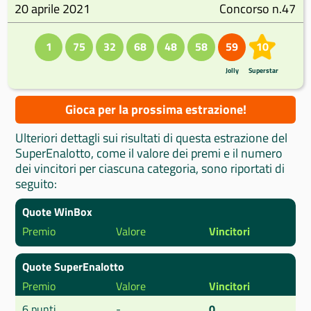
20 aprile 2021
Concorso n.47
1
75
32
68
48
58
59
10
Jolly
Superstar
Gioca per la prossima estrazione!
Ulteriori dettagli sui risultati di questa estrazione del
SuperEnalotto, come il valore dei premi e il numero
dei vincitori per ciascuna categoria, sono riportati di
seguito:
Quote WinBox
Premio
Valore
Vincitori
Quote SuperEnalotto
Premio
Valore
Vincitori
6 punti
-
0