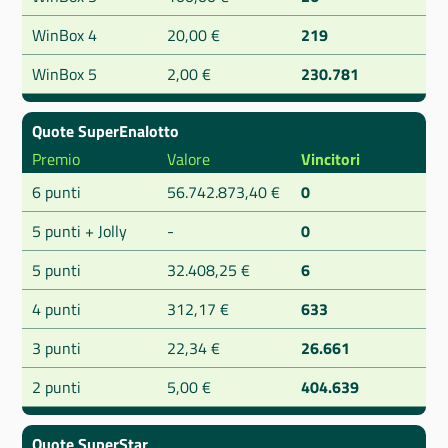
WinBox 4
20,00 €
219
WinBox 5
2,00 €
230.781
Quote SuperEnalotto
Premio
Valore
Vincitori
6 punti
56.742.873,40 €
0
5 punti + Jolly
-
0
5 punti
32.408,25 €
6
4 punti
312,17 €
633
3 punti
22,34 €
26.661
2 punti
5,00 €
404.639
Quote SuperStar