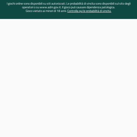
I giochi online sono disponibili su siti autorizzati. Le probabilità di vincita sono disponibili sul sito degli
operatori o su www.adm.gov.it. Il gioco può causare dipendenza patologica.
Gioco vietato ai minori di 18 anni.
Controlla qui le probabilità di vincita.