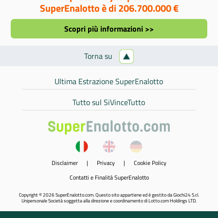
SuperEnalotto è di 206.700.000 €
Scopri più informazioni >>
Torna su
Ultima Estrazione SuperEnalotto
Tutto sul SiVinceTutto
Disclaimer
|
Privacy
|
Cookie Policy
Contatti e Finalità SuperEnalotto
Copyright © 2026 SuperEnalotto.com. Questo sito appartiene ed è gestito da Giochi24 S.r.l.
Unipersonale Società soggetta alla direzione e coordinamento di Lotto.com Holdings LTD.