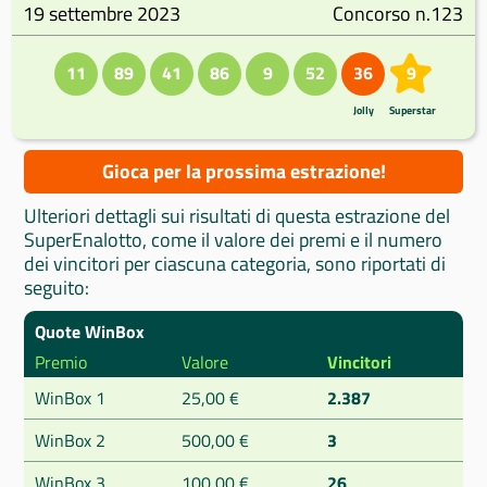
19 settembre 2023
Concorso n.123
11
89
41
86
9
52
36
9
Jolly
Superstar
Gioca per la prossima estrazione!
Ulteriori dettagli sui risultati di questa estrazione del
SuperEnalotto, come il valore dei premi e il numero
dei vincitori per ciascuna categoria, sono riportati di
seguito:
Quote WinBox
Premio
Valore
Vincitori
WinBox 1
25,00 €
2.387
WinBox 2
500,00 €
3
WinBox 3
100,00 €
26