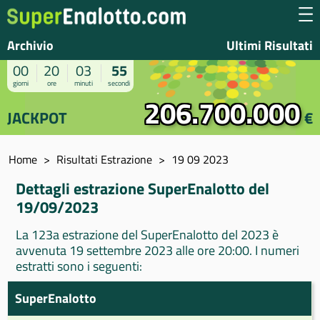
Archivio
Ultimi Risultati
00
20
03
55
giorni
ore
minuti
secondi
206.700.000
JACKPOT
€
Home
Risultati Estrazione
19 09 2023
Dettagli estrazione SuperEnalotto del
19/09/2023
La 123a estrazione del SuperEnalotto del 2023 è
avvenuta 19 settembre 2023 alle ore 20:00. I numeri
estratti sono i seguenti:
SuperEnalotto