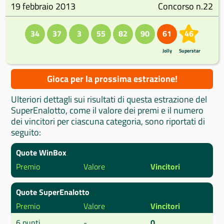
19 febbraio 2013
Concorso n.22
34
37
3
55
82
90
61
46
Jolly
Superstar
Gioca per la prossima estrazione!
Ulteriori dettagli sui risultati di questa estrazione del
SuperEnalotto, come il valore dei premi e il numero
dei vincitori per ciascuna categoria, sono riportati di
seguito:
Quote WinBox
Premio
Valore
Vincitori
Quote SuperEnalotto
Premio
Valore
Vincitori
6 punti
-
0