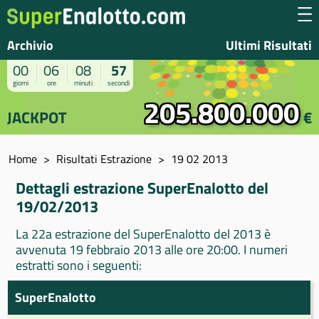
Archivio
Ultimi Risultati
00
06
08
57
giorni
ore
minuti
secondi
205.800.000
JACKPOT
€
Home
Risultati Estrazione
19 02 2013
Dettagli estrazione SuperEnalotto del
19/02/2013
La 22a estrazione del SuperEnalotto del 2013 è
avvenuta 19 febbraio 2013 alle ore 20:00. I numeri
estratti sono i seguenti:
SuperEnalotto