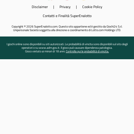
Disclaimer
|
Privacy
|
Cookie Policy
Contatti e Finalità SuperEnalotto
Copyright © 2026 SuperEnalotto.com. Questo sito appartiene ed è gestito da Giochi24 S.r.l.
Unipersonale Società soggetta alla direzione e coordinamento di Lotto.com Holdings LTD.
I giochi online sono disponibili su siti autorizzati. Le probabilità di vincita sono disponibili sul sito degli
operatori o su www.adm.gov.it. Il gioco può causare dipendenza patologica.
Gioco vietato ai minori di 18 anni.
Controlla qui le probabilità di vincita.