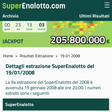
Archivio
Ultimi Risultati
00
23
13
03
giorni
ore
minuti
secondi
205.800.000
JACKPOT
€
Home
Risultati Estrazione
19 01 2008
Dettagli estrazione SuperEnalotto del
19/01/2008
La 9a estrazione del SuperEnalotto del 2008 è
avvenuta 19 gennaio 2008 alle ore 20:00. I numeri
estratti sono i seguenti:
SuperEnalotto