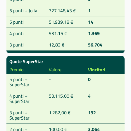
5 punti + Jolly
727.148,43 €
1
5 punti
51.939,18 €
14
4 punti
531,15 €
1.369
3 punti
12,82 €
56.704
Quote SuperStar
Premio
Valore
Vincitori
5 punti +
-
0
SuperStar
4 punti +
53.115,00 €
4
SuperStar
3 punti +
1.282,00 €
192
SuperStar
2 punti +
100,00 €
3.064