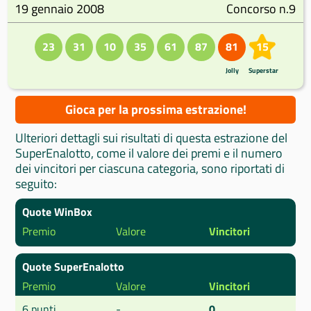
19 gennaio 2008
Concorso n.9
23
31
10
35
61
87
81
15
Jolly
Superstar
Gioca per la prossima estrazione!
Ulteriori dettagli sui risultati di questa estrazione del
SuperEnalotto, come il valore dei premi e il numero
dei vincitori per ciascuna categoria, sono riportati di
seguito:
Quote WinBox
Premio
Valore
Vincitori
Quote SuperEnalotto
Premio
Valore
Vincitori
6 punti
-
0