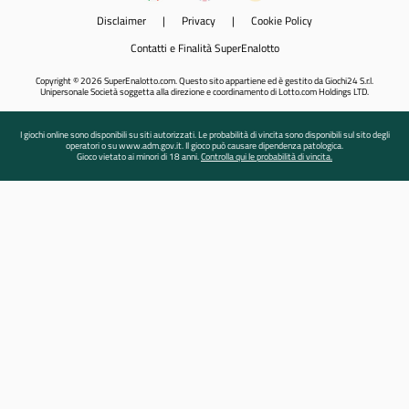
Disclaimer
|
Privacy
|
Cookie Policy
Contatti e Finalità SuperEnalotto
Copyright © 2026 SuperEnalotto.com. Questo sito appartiene ed è gestito da Giochi24 S.r.l.
Unipersonale Società soggetta alla direzione e coordinamento di Lotto.com Holdings LTD.
I giochi online sono disponibili su siti autorizzati. Le probabilità di vincita sono disponibili sul sito degli
operatori o su www.adm.gov.it. Il gioco può causare dipendenza patologica.
Gioco vietato ai minori di 18 anni.
Controlla qui le probabilità di vincita.