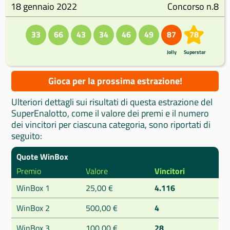
18 gennaio 2022
Concorso n.8
33
66
43
34
46
49
87
78
Jolly
Superstar
Gioca per la prossima estrazione!
Ulteriori dettagli sui risultati di questa estrazione del
SuperEnalotto, come il valore dei premi e il numero
dei vincitori per ciascuna categoria, sono riportati di
seguito:
Quote WinBox
Premio
Valore
Vincitori
WinBox 1
25,00 €
4.116
WinBox 2
500,00 €
4
WinBox 3
100,00 €
28