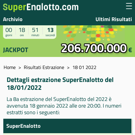
Archivio
Ultimi Risultati
00
18
51
13
giorni
ore
minuti
secondi
206.700.000
JACKPOT
€
Home
Risultati Estrazione
18 01 2022
Dettagli estrazione SuperEnalotto del
18/01/2022
La 8a estrazione del SuperEnalotto del 2022 è
avvenuta 18 gennaio 2022 alle ore 20:00. I numeri
estratti sono i seguenti:
SuperEnalotto