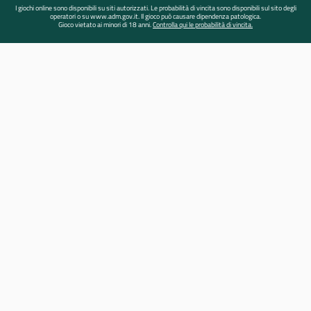
I giochi online sono disponibili su siti autorizzati. Le probabilità di vincita sono disponibili sul sito degli
operatori o su www.adm.gov.it. Il gioco può causare dipendenza patologica.
Gioco vietato ai minori di 18 anni.
Controlla qui le probabilità di vincita.