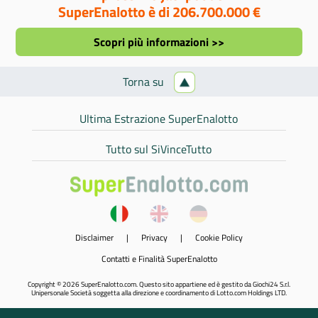
SuperEnalotto è di 206.700.000 €
Scopri più informazioni >>
Torna su
Ultima Estrazione SuperEnalotto
Tutto sul SiVinceTutto
Disclaimer
|
Privacy
|
Cookie Policy
Contatti e Finalità SuperEnalotto
Copyright © 2026 SuperEnalotto.com. Questo sito appartiene ed è gestito da Giochi24 S.r.l.
Unipersonale Società soggetta alla direzione e coordinamento di Lotto.com Holdings LTD.