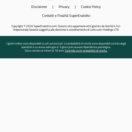
Disclaimer
|
Privacy
|
Cookie Policy
Contatti e Finalità SuperEnalotto
Copyright © 2026 SuperEnalotto.com. Questo sito appartiene ed è gestito da Giochi24 S.r.l.
Unipersonale Società soggetta alla direzione e coordinamento di Lotto.com Holdings LTD.
I giochi online sono disponibili su siti autorizzati. Le probabilità di vincita sono disponibili sul sito degli
operatori o su www.adm.gov.it. Il gioco può causare dipendenza patologica.
Gioco vietato ai minori di 18 anni.
Controlla qui le probabilità di vincita.