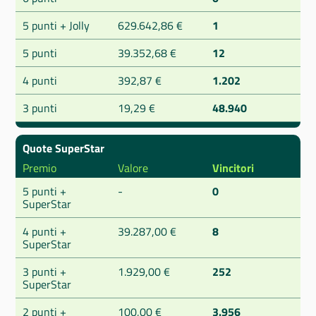
5 punti + Jolly
629.642,86 €
1
5 punti
39.352,68 €
12
4 punti
392,87 €
1.202
3 punti
19,29 €
48.940
Quote SuperStar
Premio
Valore
Vincitori
5 punti +
-
0
SuperStar
4 punti +
39.287,00 €
8
SuperStar
3 punti +
1.929,00 €
252
SuperStar
2 punti +
100,00 €
3.956