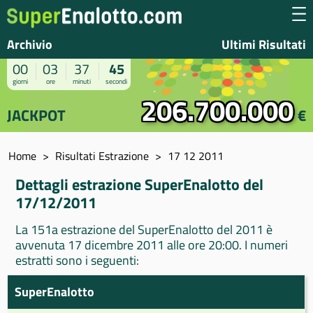
Archivio
Ultimi Risultati
00
03
37
45
giorni
ore
minuti
secondi
206.700.000
JACKPOT
€
Home
Risultati Estrazione
17 12 2011
Dettagli estrazione SuperEnalotto del
17/12/2011
La 151a estrazione del SuperEnalotto del 2011 è
avvenuta 17 dicembre 2011 alle ore 20:00. I numeri
estratti sono i seguenti:
SuperEnalotto