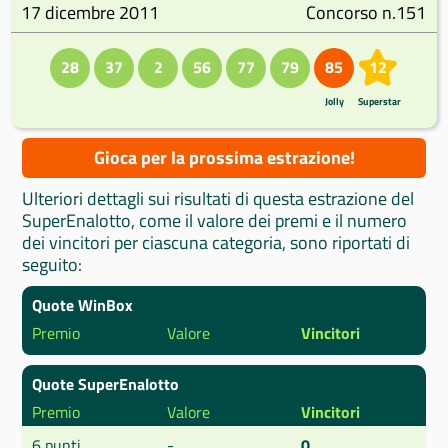
17 dicembre 2011
Concorso n.151
28
37
2
56
77
79
85
12
Jolly
Superstar
Gioca per la prossima estrazione!
Ulteriori dettagli sui risultati di questa estrazione del
SuperEnalotto, come il valore dei premi e il numero
dei vincitori per ciascuna categoria, sono riportati di
seguito:
Quote WinBox
Premio
Valore
Vincitori
Quote SuperEnalotto
Premio
Valore
Vincitori
6 punti
-
0