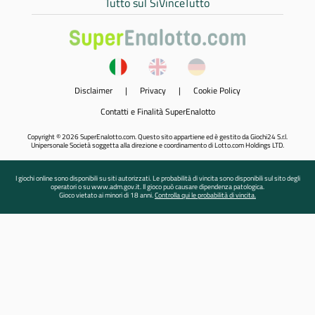
Tutto sul SiVinceTutto
Disclaimer
|
Privacy
|
Cookie Policy
Contatti e Finalità SuperEnalotto
Copyright © 2026 SuperEnalotto.com. Questo sito appartiene ed è gestito da Giochi24 S.r.l.
Unipersonale Società soggetta alla direzione e coordinamento di Lotto.com Holdings LTD.
I giochi online sono disponibili su siti autorizzati. Le probabilità di vincita sono disponibili sul sito degli
operatori o su www.adm.gov.it. Il gioco può causare dipendenza patologica.
Gioco vietato ai minori di 18 anni.
Controlla qui le probabilità di vincita.