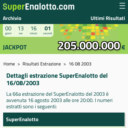
Archivio
Ultimi Risultati
00
13
16
01
giorni
ore
minuti
secondi
205.000.000
JACKPOT
€
Home
Risultati Estrazione
16 08 2003
Dettagli estrazione SuperEnalotto del
16/08/2003
La 66a estrazione del SuperEnalotto del 2003 è
avvenuta 16 agosto 2003 alle ore 20:00. I numeri
estratti sono i seguenti:
SuperEnalotto