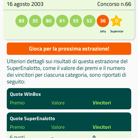
16 agosto 2003
Concorso n.66
83
35
80
61
55
52
36
0
Jolly
Superstar
Gioca per la prossima estrazione!
Ulteriori dettagli sui risultati di questa estrazione del
SuperEnalotto, come il valore dei premi e il numero
dei vincitori per ciascuna categoria, sono riportati di
seguito:
Quote WinBox
Premio
Valore
Vincitori
Quote SuperEnalotto
Premio
Valore
Vincitori
6 punti
-
0