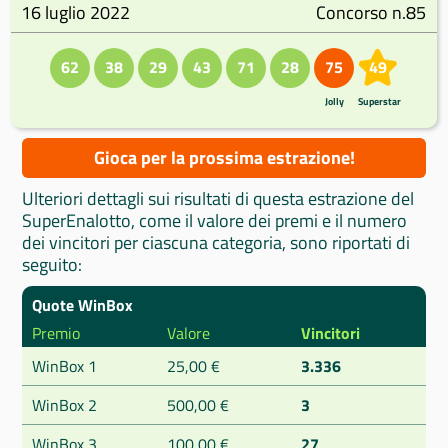
16 luglio 2022
Concorso n.85
62
38
29
43
71
28
75
49
Jolly
Superstar
Gioca per la prossima estrazione!
Ulteriori dettagli sui risultati di questa estrazione del
SuperEnalotto, come il valore dei premi e il numero
dei vincitori per ciascuna categoria, sono riportati di
seguito:
Quote WinBox
Premio
Valore
Vincitori
WinBox 1
25,00 €
3.336
WinBox 2
500,00 €
3
WinBox 3
100,00 €
27