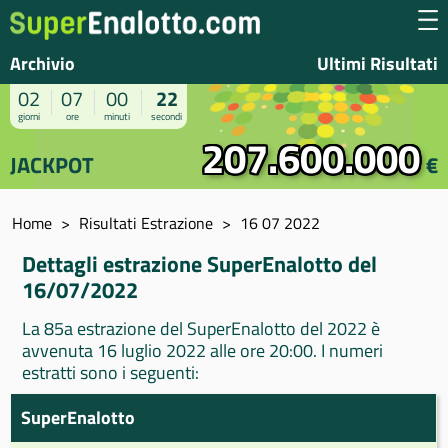
Archivio
Ultimi Risultati
02
07
00
22
giorni
ore
minuti
secondi
207.600.000
JACKPOT
€
Home
Risultati Estrazione
16 07 2022
Dettagli estrazione SuperEnalotto del
16/07/2022
La 85a estrazione del SuperEnalotto del 2022 è
avvenuta 16 luglio 2022 alle ore 20:00. I numeri
estratti sono i seguenti:
SuperEnalotto