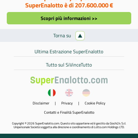
SuperEnalotto è di 207.600.000 €
Scopri più informazioni >>
Torna su
Ultima Estrazione SuperEnalotto
Tutto sul SiVinceTutto
Disclaimer
|
Privacy
|
Cookie Policy
Contatti e Finalità SuperEnalotto
Copyright © 2026 SuperEnalotto.com. Questo sito appartiene ed è gestito da Giochi24 S.r.l.
Unipersonale Società soggetta alla direzione e coordinamento di Lotto.com Holdings LTD.