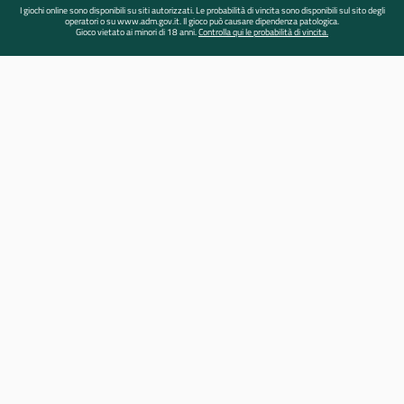
I giochi online sono disponibili su siti autorizzati. Le probabilità di vincita sono disponibili sul sito degli
operatori o su www.adm.gov.it. Il gioco può causare dipendenza patologica.
Gioco vietato ai minori di 18 anni.
Controlla qui le probabilità di vincita.