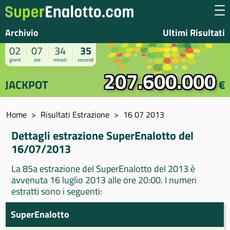
Archivio
Ultimi Risultati
02
07
34
35
giorni
ore
minuti
secondi
207.600.000
JACKPOT
€
Home
Risultati Estrazione
16 07 2013
Dettagli estrazione SuperEnalotto del
16/07/2013
La 85a estrazione del SuperEnalotto del 2013 è
avvenuta 16 luglio 2013 alle ore 20:00. I numeri
estratti sono i seguenti:
SuperEnalotto