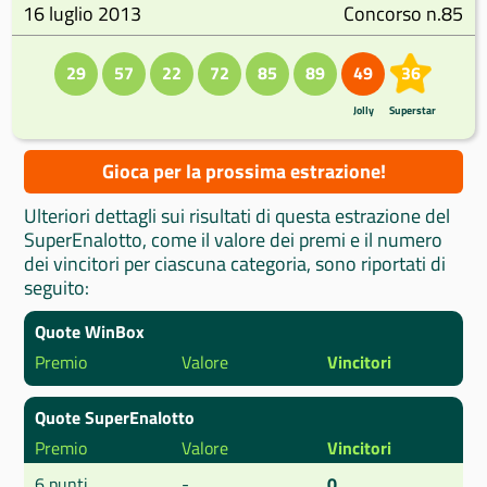
16 luglio 2013
Concorso n.85
29
57
22
72
85
89
49
36
Jolly
Superstar
Gioca per la prossima estrazione!
Ulteriori dettagli sui risultati di questa estrazione del
SuperEnalotto, come il valore dei premi e il numero
dei vincitori per ciascuna categoria, sono riportati di
seguito:
Quote WinBox
Premio
Valore
Vincitori
Quote SuperEnalotto
Premio
Valore
Vincitori
6 punti
-
0