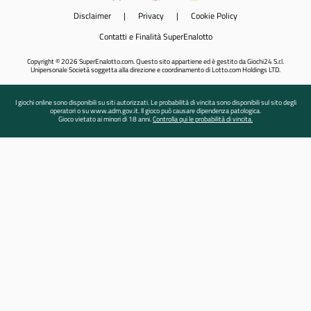
Disclaimer
|
Privacy
|
Cookie Policy
Contatti e Finalità SuperEnalotto
Copyright © 2026 SuperEnalotto.com. Questo sito appartiene ed è gestito da Giochi24 S.r.l.
Unipersonale Società soggetta alla direzione e coordinamento di Lotto.com Holdings LTD.
I giochi online sono disponibili su siti autorizzati. Le probabilità di vincita sono disponibili sul sito degli
operatori o su www.adm.gov.it. Il gioco può causare dipendenza patologica.
Gioco vietato ai minori di 18 anni.
Controlla qui le probabilità di vincita.