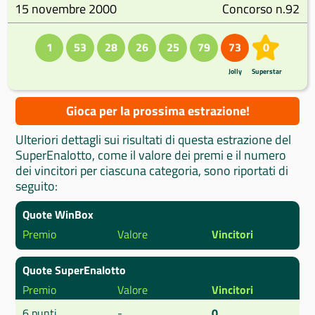
15 novembre 2000
Concorso n.92
1
53
28
26
25
79
73
0
Jolly
Superstar
Gioca per la prossima estrazione!
Ulteriori dettagli sui risultati di questa estrazione del
SuperEnalotto, come il valore dei premi e il numero
dei vincitori per ciascuna categoria, sono riportati di
seguito:
Quote WinBox
Premio
Valore
Vincitori
Quote SuperEnalotto
Premio
Valore
Vincitori
6 punti
-
0