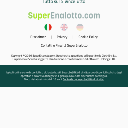
Tutto sul SiVinceTutto
Disclaimer
|
Privacy
|
Cookie Policy
Contatti e Finalità SuperEnalotto
Copyright © 2026 SuperEnalotto.com. Questo sito appartiene ed è gestito da Giochi24 S.r.l.
Unipersonale Società soggetta alla direzione e coordinamento di Lotto.com Holdings LTD.
I giochi online sono disponibili su siti autorizzati. Le probabilità di vincita sono disponibili sul sito degli
operatori o su www.adm.gov.it. Il gioco può causare dipendenza patologica.
Gioco vietato ai minori di 18 anni.
Controlla qui le probabilità di vincita.